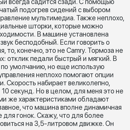
ый всегда садится сзади. С помощью
чатый подогрев сидений с выбором
равление мультимедиа. Также неплохо,
циальные шторки, которые можно
бходимости. В машине установлена
звук бесподобный. Если говорить о
, то, конечно, это не Camry. Тормоза не
х: отклик педали быстрый и мягкий. В
по умолчанию, но еще использую
 управления неплохо помогают опции
и. Скорость набирает великолепно,
 10 секунд. Но в целом, для меня это не
ими же характеристиками обладают
Главное, что машина вполне динамичная
е для гонок. Скажу, что для более
виться на 3,5-литровом движке. Он