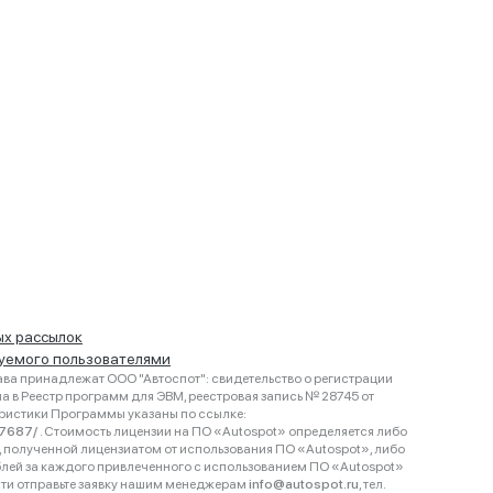
ых рассылок
руемого пользователями
ва принадлежат ООО "Автоспот": свидетельство о регистрации
 в Реестр программ для ЭВМ, реестровая запись № 28745 от
еристики Программы указаны по ссылке:
467687/
. Стоимость лицензии на ПО «Autospot» определяется либо
ки, полученной лицензиатом от использования ПО «Autospot», либо
блей за каждого привлеченного с использованием ПО «Autospot»
сти отправьте заявку нашим менеджерам
info@autospot.ru
, тел.