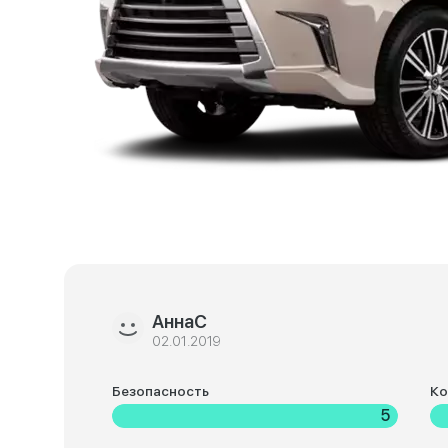
АннаС
02.01.2019
Безопасность
К
5