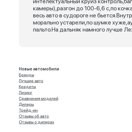
интелектуальный круиз контроль,баг
камеры),разгон до 100-6,6 с,по кочк
весь авто в судороге не бьется.Внутр
морально устарели,по шумке хуже,а
пальто.На дальняк намного лучше Ле
Новые автомобили
Бренды
Лучшие авто
Кредиты
Лизинг
Сравнения моделей
Дилеры
Трейд-ин
Отзывы об авто
Отзывы о дилерах