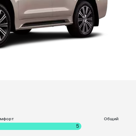
омфорт
Общий
5