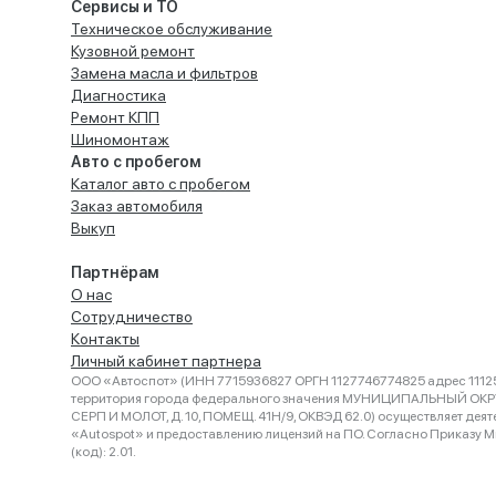
Сервисы и ТО
Техническое обслуживание
Кузовной ремонт
Замена масла и фильтров
Диагностика
Ремонт КПП
Шиномонтаж
Авто с пробегом
Каталог авто с пробегом
Заказ автомобиля
Выкуп
Партнёрам
О нас
Сотрудничество
Контакты
Личный кабинет партнера
ООО «Автоспот» (ИНН 7715936827 ОРГН 1127746774825 адрес 11125
территория города федерального значения МУНИЦИПАЛЬНЫЙ ОК
СЕРП И МОЛОТ, Д. 10, ПОМЕЩ. 41Н/9, ОКВЭД 62.0) осуществляет деят
«Autospot» и предоставлению лицензий на ПО. Согласно Приказу Ми
(код): 2.01.