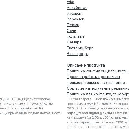
Уфа
Челябинск
Ижевск
Воронеж
Пермь
Сочи
Тольятти
Самара
Екатеринбург
Все города
Описание продукта
Политика конфиденциальности
Правила работы программы
Пользовательское соглашение
Согласие на получение рекламн
Политика для контента, генери
0, Г.МОСКВА, Внутригородская
ПО «Autospot» — исключительные пра
РУГ ЛЕФОРТОВО, ПРОЕЗД ЗАВОДА
программы ЭВМ № 2018618687, внесена
ельность по разработке ПО
09.07.2025 г. Функциональные характ
нцифры от 08.10.22, вид деятельности
https://reestr.digital.gov.ru/reestr/3
как процент (от 2,5% до 3%) от выруч
как фиксированный платеж от 1100 ру
клиента. Для точного расчета стоимо