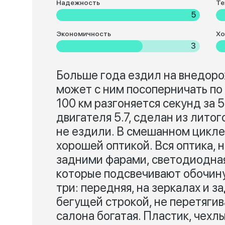
Надежность
Те
5
Экономичность
Хо
3
Больше года ездил на внедоро
может с ним посоперничать по
100 км разгоняется секунд за 
двигателя 5.7, сделан из лито
не ездили. В смешанном цикле 
хорошей оптикой. Вся оптика, н
задними фарами, светодиодная
которые подсвечивают обочину
три: передняя, на зеркалах и
бегущей строкой, не перетягив
салона богатая. Пластик, чехл