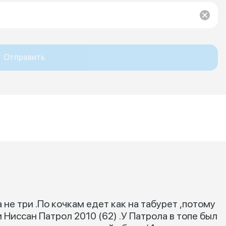
Отправить
,а не три .По кочкам едет как на табурет ,потому
и Ниссан Патрол 2010 (62) .У Патрола в топе был