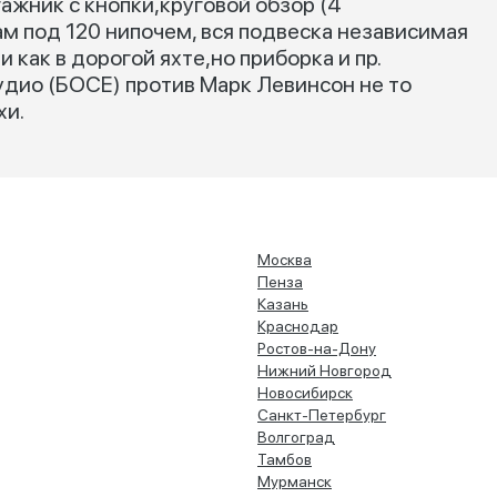
ажник с кнопки,круговой обзор (4
ам под 120 нипочем, вся подвеска независимая
и как в дорогой яхте,но приборка и пр.
удио (БОСЕ) против Марк Левинсон не то
хи.
Москва
Пенза
Казань
Краснодар
Ростов-на-Дону
Нижний Новгород
Новосибирск
Санкт-Петербург
Волгоград
Тамбов
Мурманск