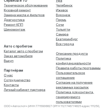
Сервисы и ТО
Уфа
Техническое обслуживание
Челябинск
Кузовной ремонт
Ижевск
Замена масла и фильтров
Воронеж
Диагностика
Пермь
Ремонт КПП
Сочи
Шиномонтаж
Тольятти
Самара
Екатеринбург
Все города
Авто с пробегом
Каталог авто с пробегом
Описание продукта
Заказ автомобиля
Политика
Выкуп
конфиденциальности
Правила работы программы
Партнёрам
Пользовательское
О нас
соглашение
Сотрудничество
Согласие на получение
Контакты
рекламных рассылок
Личный кабинет партнера
Политика для контента,
генерируемого
пользователями
ООО «Автоспот» (ИНН 7715936827 ОРГН 1127746774825 адрес 111250,