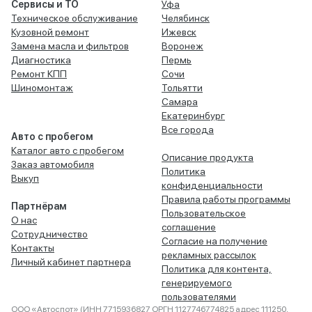
Сервисы и ТО
Уфа
Техническое обслуживание
Челябинск
Кузовной ремонт
Ижевск
Замена масла и фильтров
Воронеж
Диагностика
Пермь
Ремонт КПП
Сочи
Шиномонтаж
Тольятти
Самара
Екатеринбург
Все города
Авто с пробегом
Каталог авто с пробегом
Описание продукта
Заказ автомобиля
Политика
Выкуп
конфиденциальности
Правила работы программы
Партнёрам
Пользовательское
О нас
соглашение
Сотрудничество
Согласие на получение
Контакты
рекламных рассылок
Личный кабинет партнера
Политика для контента,
генерируемого
пользователями
ООО «Автоспот» (ИНН 7715936827 ОРГН 1127746774825 адрес 111250,