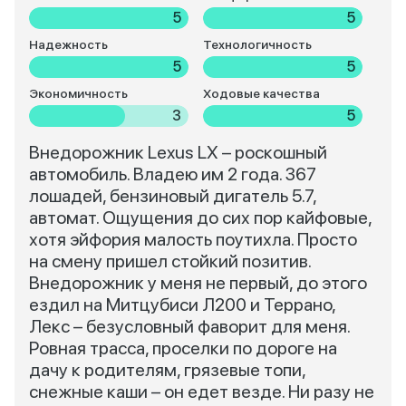
5
5
Надежность
Технологичность
5
5
Экономичность
Ходовые качества
3
5
Внедорожник Lexus LX – роскошный
автомобиль. Владею им 2 года. 367
лошадей, бензиновый дигатель 5.7,
автомат. Ощущения до сих пор кайфовые,
хотя эйфория малость поутихла. Просто
на смену пришел стойкий позитив.
Внедорожник у меня не первый, до этого
ездил на Митцубиси Л200 и Террано,
Лекс – безусловный фаворит для меня.
Ровная трасса, проселки по дороге на
дачу к родителям, грязевые топи,
снежные каши – он едет везде. Ни разу не