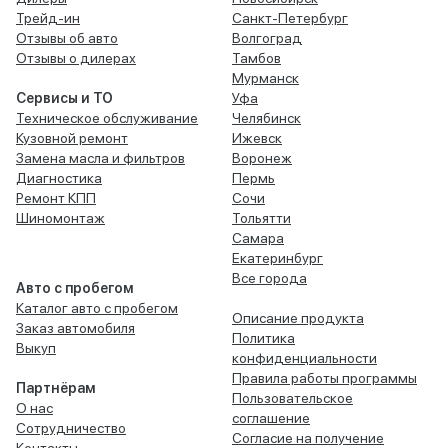
Трейд-ин
Санкт-Петербург
Отзывы об авто
Волгоград
Отзывы о дилерах
Тамбов
Мурманск
Сервисы и ТО
Уфа
Техническое обслуживание
Челябинск
Кузовной ремонт
Ижевск
Замена масла и фильтров
Воронеж
Диагностика
Пермь
Ремонт КПП
Сочи
Шиномонтаж
Тольятти
Самара
Екатеринбург
Все города
Авто с пробегом
Каталог авто с пробегом
Описание продукта
Заказ автомобиля
Политика
Выкуп
конфиденциальности
Правила работы программы
Партнёрам
Пользовательское
О нас
соглашение
Сотрудничество
Согласие на получение