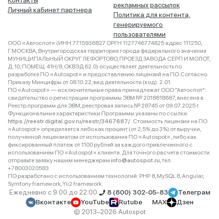
Контакты
рекламных рассылок
Личный кабинет партнера
Политика для контента,
генерируемого
пользователями
ООО «Автоспот» (ИНН 7715936827 ОРГН 1127746774825 адрес 111250,
Г.МОСКВА, Внутригородская территория города федерального значения
МУНИЦИПАЛЬНЫЙ ОКРУГ ЛЕФОРТОВО, ПРОЕЗД ЗАВОДА СЕРП И МОЛОТ,
Д. 10, ПОМЕЩ. 41Н/9, ОКВЭД 62.0) осуществляет деятельность по
разработке ПО «Autospot» и предоставлению лицензий на ПО. Согласно
Приказу Минцифры от 08.10.22, вид деятельности (код): 2.01.
ПО «Autospot» — исключительные права принадлежат ООО "Автоспот":
свидетельство о регистрации программы ЭВМ № 2018618687, внесена в
Реестр программ для ЭВМ, реестровая запись № 28745 от 09.07.2025 г.
Функциональные характеристики Программы указаны по ссылке:
https://reestr.digital.gov.ru/reestr/3467687/
. Стоимость лицензии на ПО
«Autospot» определяется либо как процент (от 2,5% до 3%) от выручки,
полученной лицензиатом от использования ПО «Autospot», либо как
фиксированный платеж от 1100 рублей за каждого привлеченного с
использованием ПО «Autospot» клиента. Для точного расчета стоимости
отправьте заявку нашим менеджерам
info@autospot.ru
, тел.
+78003020583
ПО разработано с использованием технологий: PHP 8, MySQL 8, Angular,
Symfony framework, Yii2 framework.
Ежедневно с 9:00 до 22:00
8 (800) 302-05-83
Телеграм
Вконтакте
YouTube
Rutube
MAX
Дзен
© 2013–2026 Autospot