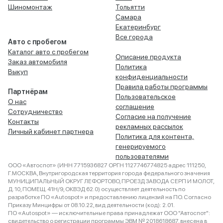
Шиномонтаж
Тольятти
Самара
Екатеринбург
Все города
Авто с пробегом
Каталог авто с пробегом
Описание продукта
Заказ автомобиля
Политика
Выкуп
конфиденциальности
Правила работы программы
Партнёрам
Пользовательское
О нас
соглашение
Сотрудничество
Согласие на получение
Контакты
рекламных рассылок
Личный кабинет партнера
Политика для контента,
генерируемого
пользователями
ООО «Автоспот» (ИНН 7715936827 ОРГН 1127746774825 адрес 111250,
Г.МОСКВА, Внутригородская территория города федерального значения
МУНИЦИПАЛЬНЫЙ ОКРУГ ЛЕФОРТОВО, ПРОЕЗД ЗАВОДА СЕРП И МОЛОТ,
Д. 10, ПОМЕЩ. 41Н/9, ОКВЭД 62.0) осуществляет деятельность по
разработке ПО «Autospot» и предоставлению лицензий на ПО. Согласно
Приказу Минцифры от 08.10.22, вид деятельности (код): 2.01.
ПО «Autospot» — исключительные права принадлежат ООО "Автоспот":
свидетельство о регистрации программы ЭВМ № 2018618687, внесена в