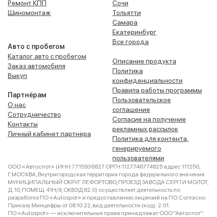
Ремонт КПП
Сочи
Шиномонтаж
Тольятти
Самара
Екатеринбург
Все города
Авто с пробегом
Каталог авто с пробегом
Описание продукта
Заказ автомобиля
Политика
Выкуп
конфиденциальности
Правила работы программы
Партнёрам
Пользовательское
О нас
соглашение
Сотрудничество
Согласие на получение
Контакты
рекламных рассылок
Личный кабинет партнера
Политика для контента,
генерируемого
пользователями
ООО «Автоспот» (ИНН 7715936827 ОРГН 1127746774825 адрес 111250,
Г.МОСКВА, Внутригородская территория города федерального значения
МУНИЦИПАЛЬНЫЙ ОКРУГ ЛЕФОРТОВО, ПРОЕЗД ЗАВОДА СЕРП И МОЛОТ,
Д. 10, ПОМЕЩ. 41Н/9, ОКВЭД 62.0) осуществляет деятельность по
разработке ПО «Autospot» и предоставлению лицензий на ПО. Согласно
Приказу Минцифры от 08.10.22, вид деятельности (код): 2.01.
ПО «Autospot» — исключительные права принадлежат ООО "Автоспот":