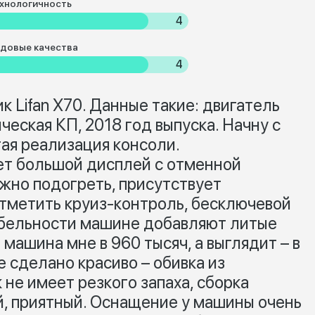
хнологичность
4
довые качества
4
 Lifan X70. Данные такие: двигатель
ическая КП, 2018 год выпуска. Начну с
тая реализация консоли.
т большой дисплей с отменной
жно подогреть, присутствует
тметить круиз-контроль, бесключевой
абельности машине добавляют литые
ашина мне в 960 тысяч, а выглядит – в
е сделано красиво – обивка из
 не имеет резкого запаха, сборка
ый, приятный. Оснащение у машины очень