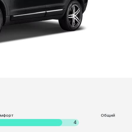
омфорт
Общий
4