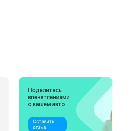
Поделитесь
впечатлениями
о вашем авто
Оставить
отзыв