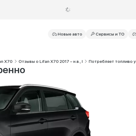
Новые авто
Сервисы и ТО
an X70
Отзывы о Lifan X70 2017 – н.в., I
Потребляет топливо 
ренно