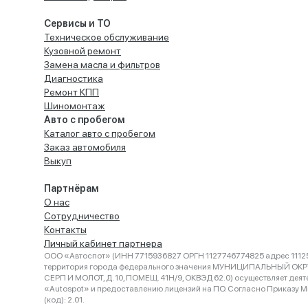
Сервисы и ТО
Техническое обслуживание
Кузовной ремонт
Замена масла и фильтров
Диагностика
Ремонт КПП
Шиномонтаж
Авто с пробегом
Каталог авто с пробегом
Заказ автомобиля
Выкуп
Партнёрам
О нас
Сотрудничество
Контакты
Личный кабинет партнера
ООО «Автоспот» (ИНН 7715936827 ОРГН 1127746774825 адрес 11125
территория города федерального значения МУНИЦИПАЛЬНЫЙ ОК
СЕРП И МОЛОТ, Д. 10, ПОМЕЩ. 41Н/9, ОКВЭД 62.0) осуществляет деят
«Autospot» и предоставлению лицензий на ПО. Согласно Приказу Ми
(код): 2.01.