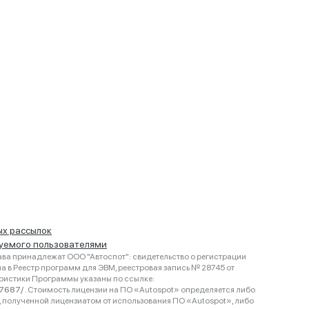
ых рассылок
руемого пользователями
ва принадлежат ООО "Автоспот": свидетельство о регистрации
 в Реестр программ для ЭВМ, реестровая запись № 28745 от
еристики Программы указаны по ссылке:
467687/
. Стоимость лицензии на ПО «Autospot» определяется либо
ки, полученной лицензиатом от использования ПО «Autospot», либо