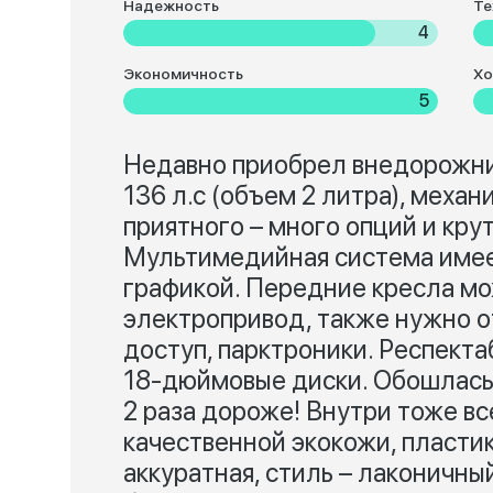
Надежность
Те
4
Экономичность
Хо
5
Недавно приобрел внедорожник
136 л.с (объем 2 литра), механ
приятного – много опций и кру
Мультимедийная система имее
графикой. Передние кресла мо
электропривод, также нужно о
доступ, парктроники. Респект
18-дюймовые диски. Обошлась м
2 раза дороже! Внутри тоже вс
качественной экокожи, пластик
аккуратная, стиль – лаконичн