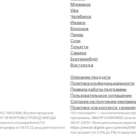
Мурманск
Уфа
Челябинск
Ижевск
Воронеж
Пермь
Сочи
Тольятти
Самара
Екатеринбург
Все города
Описание продукта
Политика конфиденциальности
Правила работы программы
Пользовательское соглашение
Согласие на получение рекламн
Политика для контента, генери
0, Г.МОСКВА, Внутригородская
ПО «Autospot» — исключительные пра
РУГ ЛЕФОРТОВО, ПРОЕЗД ЗАВОДА
программы ЭВМ № 2018618687, внесена
ельность по разработке ПО
09.07.2025 г. Функциональные характ
нцифры от 08.10.22, вид деятельности
https://reestr.digital.gov.ru/reestr/3
как процент (от 2,5% до 3%) от выруч