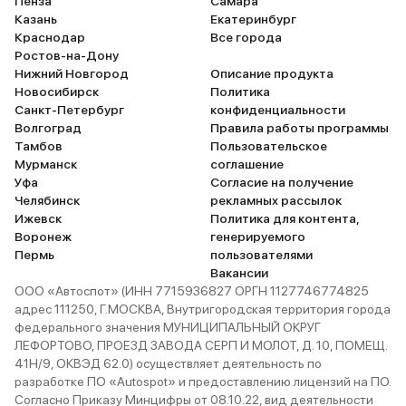
Пенза
Самара
Казань
Екатеринбург
Краснодар
Все города
Ростов-на-Дону
Нижний Новгород
Описание продукта
Новосибирск
Политика
Санкт-Петербург
конфиденциальности
Волгоград
Правила работы программы
Тамбов
Пользовательское
Мурманск
соглашение
Уфа
Согласие на получение
Челябинск
рекламных рассылок
Ижевск
Политика для контента,
Воронеж
генерируемого
Пермь
пользователями
Вакансии
ООО «Автоспот» (ИНН 7715936827 ОРГН 1127746774825
адрес 111250, Г.МОСКВА, Внутригородская территория города
федерального значения МУНИЦИПАЛЬНЫЙ ОКРУГ
ЛЕФОРТОВО, ПРОЕЗД ЗАВОДА СЕРП И МОЛОТ, Д. 10, ПОМЕЩ.
41Н/9, ОКВЭД 62.0) осуществляет деятельность по
разработке ПО «Autospot» и предоставлению лицензий на ПО.
Согласно Приказу Минцифры от 08.10.22, вид деятельности