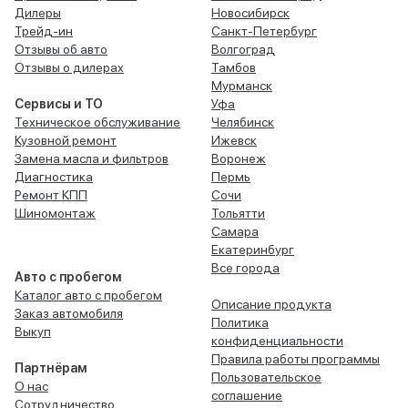
Дилеры
Новосибирск
Трейд-ин
Санкт-Петербург
Отзывы об авто
Волгоград
Отзывы о дилерах
Тамбов
Мурманск
Сервисы и ТО
Уфа
Техническое обслуживание
Челябинск
Кузовной ремонт
Ижевск
Замена масла и фильтров
Воронеж
Диагностика
Пермь
Ремонт КПП
Сочи
Шиномонтаж
Тольятти
Самара
Екатеринбург
Все города
Авто с пробегом
Каталог авто с пробегом
Описание продукта
Заказ автомобиля
Политика
Выкуп
конфиденциальности
Правила работы программы
Партнёрам
Пользовательское
О нас
соглашение
Сотрудничество