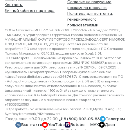
Согласие на получение
Контакты
рекламных рассылок
Личный кабинет партнера
Политика для контента,
генерируемого
пользователями
ООО «Автоспот» (ИНН 7715936827 ОРГН 1127746774825 адрес 111250,
Г.МОСКВА, Внутригородская территория города федерального значения
МУНИЦИПАЛЬНЫЙ ОКРУГ ЛЕФОРТОВО, ПРОЕЗД ЗАВОДА СЕРП И МОЛОТ,
Д. 10, ПОМЕЩ. 41Н/9, ОКВЭД 62.0) осуществляет деятельность по
разработке ПО «Autospot» и предоставлению лицензий на ПО. Согласно
Приказу Минцифры от 08.10.22, вид деятельности (код): 2.01.
ПО «Autospot» — исключительные права принадлежат ООО "Автоспот":
свидетельство о регистрации программы ЭВМ № 2018618687, внесена в
Реестр программ для ЭВМ, реестровая запись № 28745 от 09.07.2025 г.
Функциональные характеристики Программы указаны по ссылке:
https://reestr.digital.gov.ru/reestr/3467687/
. Стоимость лицензии на ПО
«Autospot» определяется либо как процент (от 2,5% до 3%) от выручки,
полученной лицензиатом от использования ПО «Autospot», либо как
фиксированный платеж от 1100 рублей за каждого привлеченного с
использованием ПО «Autospot» клиента. Для точного расчета стоимости
отправьте заявку нашим менеджерам
info@autospot.ru
, тел.
+78003020583
ПО разработано с использованием технологий: PHP 8, MySQL 8, Angular,
Symfony framework, Yii2 framework.
Ежедневно с 9:00 до 22:00
8 (800) 302-05-83
Телеграм
Вконтакте
YouTube
Rutube
MAX
Дзен