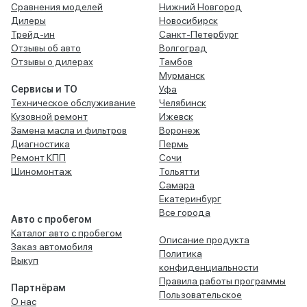
Сравнения моделей
Нижний Новгород
Дилеры
Новосибирск
Трейд-ин
Санкт-Петербург
Отзывы об авто
Волгоград
Отзывы о дилерах
Тамбов
Мурманск
Сервисы и ТО
Уфа
Техническое обслуживание
Челябинск
Кузовной ремонт
Ижевск
Замена масла и фильтров
Воронеж
Диагностика
Пермь
Ремонт КПП
Сочи
Шиномонтаж
Тольятти
Самара
Екатеринбург
Все города
Авто с пробегом
Каталог авто с пробегом
Описание продукта
Заказ автомобиля
Политика
Выкуп
конфиденциальности
Правила работы программы
Партнёрам
Пользовательское
О нас