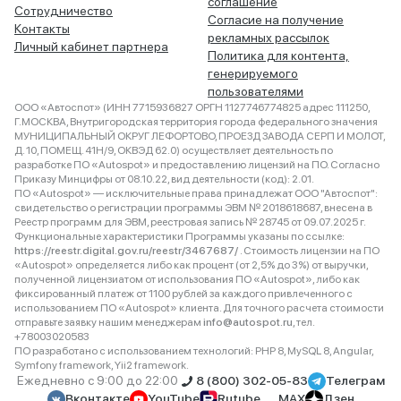
соглашение
Сотрудничество
Согласие на получение
Контакты
рекламных рассылок
Личный кабинет партнера
Политика для контента,
генерируемого
пользователями
ООО «Автоспот» (ИНН 7715936827 ОРГН 1127746774825 адрес 111250,
Г.МОСКВА, Внутригородская территория города федерального значения
МУНИЦИПАЛЬНЫЙ ОКРУГ ЛЕФОРТОВО, ПРОЕЗД ЗАВОДА СЕРП И МОЛОТ,
Д. 10, ПОМЕЩ. 41Н/9, ОКВЭД 62.0) осуществляет деятельность по
разработке ПО «Autospot» и предоставлению лицензий на ПО. Согласно
Приказу Минцифры от 08.10.22, вид деятельности (код): 2.01.
ПО «Autospot» — исключительные права принадлежат ООО "Автоспот":
свидетельство о регистрации программы ЭВМ № 2018618687, внесена в
Реестр программ для ЭВМ, реестровая запись № 28745 от 09.07.2025 г.
Функциональные характеристики Программы указаны по ссылке:
https://reestr.digital.gov.ru/reestr/3467687/
. Стоимость лицензии на ПО
«Autospot» определяется либо как процент (от 2,5% до 3%) от выручки,
полученной лицензиатом от использования ПО «Autospot», либо как
фиксированный платеж от 1100 рублей за каждого привлеченного с
использованием ПО «Autospot» клиента. Для точного расчета стоимости
отправьте заявку нашим менеджерам
info@autospot.ru
, тел.
+78003020583
ПО разработано с использованием технологий: PHP 8, MySQL 8, Angular,
Symfony framework, Yii2 framework.
Ежедневно с 9:00 до 22:00
8 (800) 302-05-83
Телеграм
Вконтакте
YouTube
Rutube
MAX
Дзен