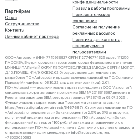
конфиденциальности
Правила работы программы
Партнёрам
Пользовательское
О нас
соглашение
Сотрудничество
Согласие на получение
Контакты
рекламных рассылок
Личный кабинет партнера
Политика для контента,
генерируемого
пользователями
ООО «Автоспот» (ИНН 7715936827 ОРГН 1127746774825 адрес 111250,
Г.МОСКВА, Внутригородская территория города федерального значения
МУНИЦИПАЛЬНЫЙ ОКРУГ ЛЕФОРТОВО, ПРОЕЗД ЗАВОДА СЕРП И МОЛОТ,
Д. 10, ПОМЕЩ. 41Н/9, ОКВЭД 62.0) осуществляет деятельность по
разработке ПО «Autospot» и предоставлению лицензий на ПО. Согласно
Приказу Минцифры от 08.10.22, вид деятельности (код): 2.01.
ПО «Autospot» — исключительные права принадлежат ООО "Автоспот":
свидетельство о регистрации программы ЭВМ № 2018618687, внесена в
Реестр программ для ЭВМ, реестровая запись № 28745 от 09.07.2025 г.
Функциональные характеристики Программы указаны по ссылке:
https://reestr.digital.gov.ru/reestr/3467687/
. Стоимость лицензии на ПО
«Autospot» определяется либо как процент (от 2,5% до 3%) от выручки,
полученной лицензиатом от использования ПО «Autospot», либо как
фиксированный платеж от 1100 рублей за каждого привлеченного с
использованием ПО «Autospot» клиента. Для точного расчета стоимости
отправьте заявку нашим менеджерам
info@autospot.ru
, тел.
+78003020583