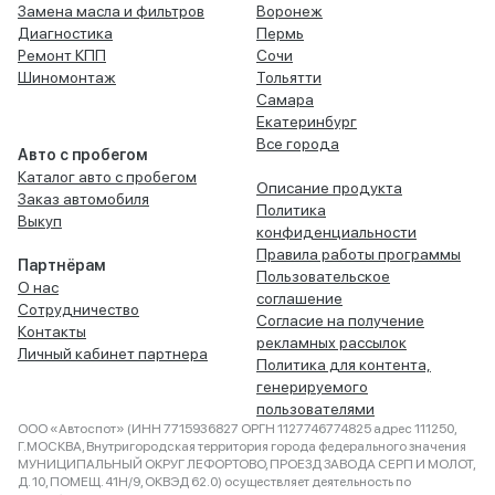
Замена масла и фильтров
Воронеж
Диагностика
Пермь
Ремонт КПП
Сочи
Шиномонтаж
Тольятти
Самара
Екатеринбург
Все города
Авто с пробегом
Каталог авто с пробегом
Описание продукта
Заказ автомобиля
Политика
Выкуп
конфиденциальности
Правила работы программы
Партнёрам
Пользовательское
О нас
соглашение
Сотрудничество
Согласие на получение
Контакты
рекламных рассылок
Личный кабинет партнера
Политика для контента,
генерируемого
пользователями
ООО «Автоспот» (ИНН 7715936827 ОРГН 1127746774825 адрес 111250,
Г.МОСКВА, Внутригородская территория города федерального значения
МУНИЦИПАЛЬНЫЙ ОКРУГ ЛЕФОРТОВО, ПРОЕЗД ЗАВОДА СЕРП И МОЛОТ,
Д. 10, ПОМЕЩ. 41Н/9, ОКВЭД 62.0) осуществляет деятельность по