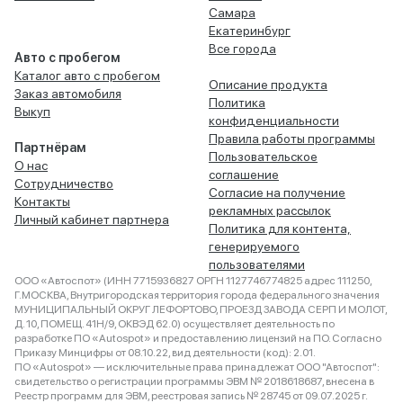
Самара
Екатеринбург
Все города
Авто с пробегом
Каталог авто с пробегом
Описание продукта
Заказ автомобиля
Политика
Выкуп
конфиденциальности
Правила работы программы
Партнёрам
Пользовательское
О нас
соглашение
Сотрудничество
Согласие на получение
Контакты
рекламных рассылок
Личный кабинет партнера
Политика для контента,
генерируемого
пользователями
ООО «Автоспот» (ИНН 7715936827 ОРГН 1127746774825 адрес 111250,
Г.МОСКВА, Внутригородская территория города федерального значения
МУНИЦИПАЛЬНЫЙ ОКРУГ ЛЕФОРТОВО, ПРОЕЗД ЗАВОДА СЕРП И МОЛОТ,
Д. 10, ПОМЕЩ. 41Н/9, ОКВЭД 62.0) осуществляет деятельность по
разработке ПО «Autospot» и предоставлению лицензий на ПО. Согласно
Приказу Минцифры от 08.10.22, вид деятельности (код): 2.01.
ПО «Autospot» — исключительные права принадлежат ООО "Автоспот":
свидетельство о регистрации программы ЭВМ № 2018618687, внесена в
Реестр программ для ЭВМ, реестровая запись № 28745 от 09.07.2025 г.