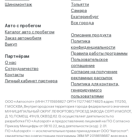
Шиномонтаж
Тольятти
Самара
Екатеринбург
Все города
Авто с пробегом
Каталог авто с пробегом
Описание продукта
Заказ автомобиля
Политика
Выкуп
конфиденциальности
Правила работы программы
Партнёрам
Пользовательское
О нас
соглашение
Сотрудничество
Согласие на получение
Контакты
рекламных рассылок
Личный кабинет партнера
Политика для контента,
генерируемого
пользователями
ООО «Автоспот» (ИНН 7715936827 ОРГН 1127746774825 адрес 111250,
Г.МОСКВА, Внутригородская территория города федерального значения
МУНИЦИПАЛЬНЫЙ ОКРУГ ЛЕФОРТОВО, ПРОЕЗД ЗАВОДА СЕРП И МОЛОТ,
Д. 10, ПОМЕЩ. 41Н/9, ОКВЭД 62.0) осуществляет деятельность по
разработке ПО «Autospot» и предоставлению лицензий на ПО. Согласно
Приказу Минцифры от 08.10.22, вид деятельности (код): 2.01.
ПО «Autospot» — исключительные права принадлежат ООО "Автоспот":
свидетельство о регистрации программы ЭВМ № 2018618687, внесена в