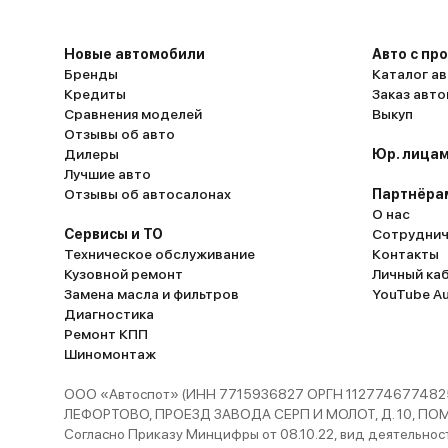
Новые автомобили
Авто с пр
Бренды
Каталог ав
Кредиты
Заказ авт
Сравнения моделей
Выкуп
Отзывы об авто
Дилеры
Юр. лицам
Лучшие авто
Отзывы об автосалонах
Партнёра
О нас
Сервисы и ТО
Сотруднич
Техническое обслуживание
Контакты
Кузовной ремонт
Личный ка
Замена масла и фильтров
YouTube A
Диагностика
Ремонт КПП
Шиномонтаж
ООО «Автоспот» (ИНН 7715936827 ОРГН 1127746774825
ЛЕФОРТОВО, ПРОЕЗД ЗАВОДА СЕРП И МОЛОТ, Д. 10, ПОМЕЩ
Согласно Приказу Минцифры от 08.10.22, вид деятельности