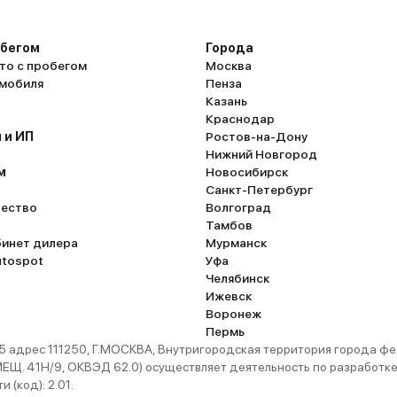
обегом
Города
то с пробегом
Москва
омобиля
Пенза
Казань
Краснодар
 и ИП
Ростов-на-Дону
Нижний Новгород
м
Новосибирск
Санкт-Петербург
ество
Волгоград
Тамбов
бинет дилера
Мурманск
utospot
Уфа
Челябинск
Ижевск
Воронеж
Пермь
 адрес 111250, Г.МОСКВА, Внутригородская территория города
. 41Н/9, ОКВЭД 62.0) осуществляет деятельность по разработке 
 (код): 2.01.