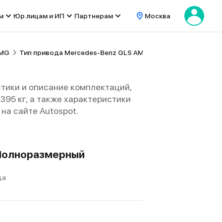
м
Юр.лицам и ИП
Партнерам
Москва
AMG
Тип привода Mercedes-Benz GLS AMG
тики и описание комплектаций,
3395 кг, а также характеристики
на сайте Autospot.
, Полноразмерный
да