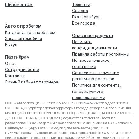
Шиномонтаж
Тольятти
Самара
Екатеринбург
Все города
Авто с пробегом
Каталог авто с пробегом
Описание продукта
Заказ автомобиля
Политика
Выкуп
конфиденциальности
Правила работы программы
Партнёрам
Пользовательское
О нас
соглашение
Сотрудничество
Согласие на получение
Контакты
рекламных рассылок
Личный кабинет партнера
Политика для контента,
генерируемого
пользователями
ООО «Автоспот» (ИНН 7715936827 ОРГН 1127746774825 адрес 111250,
Г.МОСКВА, Внутригородская территория города федерального значения
МУНИЦИПАЛЬНЫЙ ОКРУГ ЛЕФОРТОВО, ПРОЕЗД ЗАВОДА СЕРП И МОЛОТ,
Д. 10, ПОМЕЩ. 41Н/9, ОКВЭД 62.0) осуществляет деятельность по
разработке ПО «Autospot» и предоставлению лицензий на ПО. Согласно
Приказу Минцифры от 08.10.22, вид деятельности (код): 2.01.
ПО «Autospot» — исключительные права принадлежат ООО "Автоспот":
свидетельство о регистрации программы ЭВМ № 2018618687, внесена в