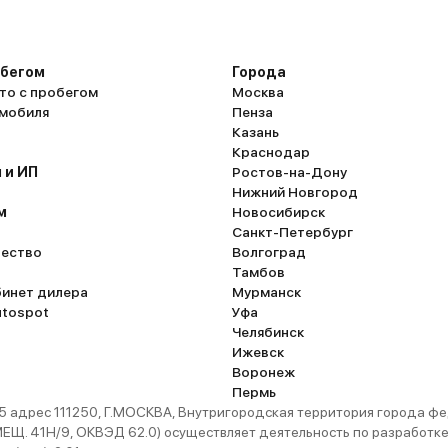
обегом
Города
то с пробегом
Москва
омобиля
Пенза
Казань
Краснодар
 и ИП
Ростов-на-Дону
Нижний Новгород
м
Новосибирск
Санкт-Петербург
ество
Волгоград
Тамбов
бинет дилера
Мурманск
utospot
Уфа
Челябинск
Ижевск
Воронеж
Пермь
 адрес 111250, Г.МОСКВА, Внутригородская территория города
. 41Н/9, ОКВЭД 62.0) осуществляет деятельность по разработке 