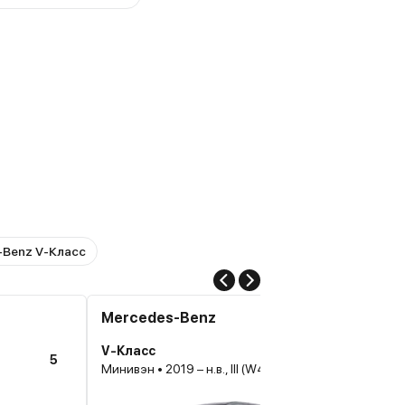
-Benz V-Класс
Mercedes-Benz
V-Класс
5
Минивэн • 2019 – н.в., III (W447) Рестайлинг