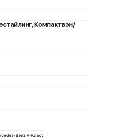
Рестайлинг, Компактвэн/
rcedes-Benz V-Класс