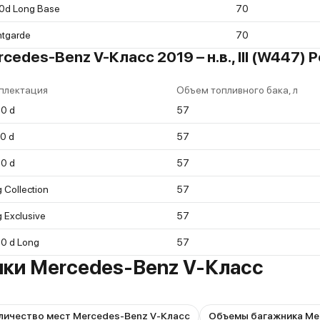
0d Long Base
70
ntgarde
70
edes-Benz V-Класс 2019 – н.в., III (W447) 
плектация
Объем топливного бака, л
0 d
57
0 d
57
0 d
57
 Collection
57
 Exclusive
57
0 d Long
57
ики Mercedes-Benz V-Класс
личество мест Mercedes-Benz V-Класс
Объемы багажника Me