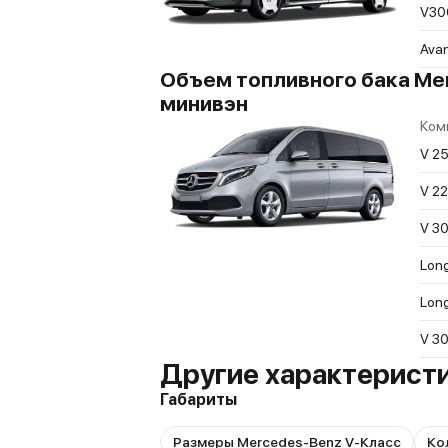
V30
Ava
Объем топливного бака Merc
минивэн
Ком
V 25
V 22
V 30
Long
Long
V 30
Другие характерист
Габариты
Размеры Mercedes-Benz V-Класс
Ко