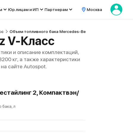
м
Юр.лицам и ИП
Партнерам
Москва
сс
Объем топливного бака Mercedes-Benz V-Класс
z V-Класс
тики и описание комплектаций,
 3200 кг, а также характеристики
на сайте Autospot.
Рестайлинг 2, Компактвэн/
 бака, л