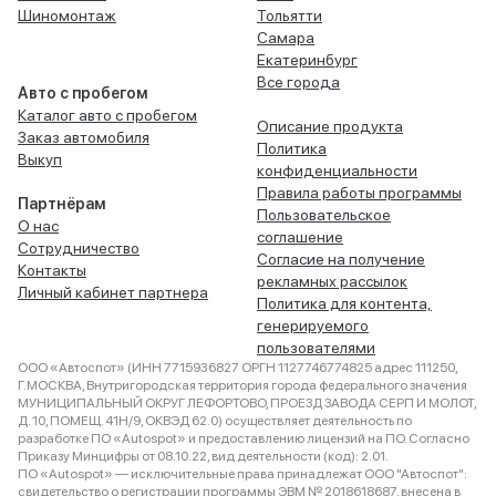
Шиномонтаж
Тольятти
Самара
Екатеринбург
Все города
Авто с пробегом
Каталог авто с пробегом
Описание продукта
Заказ автомобиля
Политика
Выкуп
конфиденциальности
Правила работы программы
Партнёрам
Пользовательское
О нас
соглашение
Сотрудничество
Согласие на получение
Контакты
рекламных рассылок
Личный кабинет партнера
Политика для контента,
генерируемого
пользователями
ООО «Автоспот» (ИНН 7715936827 ОРГН 1127746774825 адрес 111250,
Г.МОСКВА, Внутригородская территория города федерального значения
МУНИЦИПАЛЬНЫЙ ОКРУГ ЛЕФОРТОВО, ПРОЕЗД ЗАВОДА СЕРП И МОЛОТ,
Д. 10, ПОМЕЩ. 41Н/9, ОКВЭД 62.0) осуществляет деятельность по
разработке ПО «Autospot» и предоставлению лицензий на ПО. Согласно
Приказу Минцифры от 08.10.22, вид деятельности (код): 2.01.
ПО «Autospot» — исключительные права принадлежат ООО "Автоспот":
свидетельство о регистрации программы ЭВМ № 2018618687, внесена в