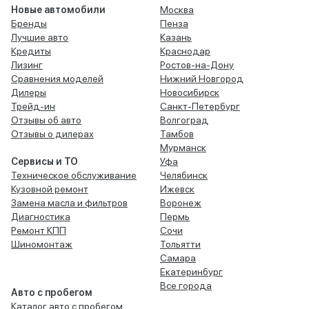
Новые автомобили
Москва
Бренды
Пенза
Лучшие авто
Казань
Кредиты
Краснодар
Лизинг
Ростов-на-Дону
Сравнения моделей
Нижний Новгород
Дилеры
Новосибирск
Трейд-ин
Санкт-Петербург
Отзывы об авто
Волгоград
Отзывы о дилерах
Тамбов
Мурманск
Сервисы и ТО
Уфа
Техническое обслуживание
Челябинск
Кузовной ремонт
Ижевск
Замена масла и фильтров
Воронеж
Диагностика
Пермь
Ремонт КПП
Сочи
Шиномонтаж
Тольятти
Самара
Екатеринбург
Все города
Авто с пробегом
Каталог авто с пробегом