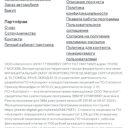
Описание продукта
Заказ автомобиля
Политика
Выкуп
конфиденциальности
Правила работы программы
Партнёрам
Пользовательское
О нас
соглашение
Сотрудничество
Согласие на получение
Контакты
рекламных рассылок
Личный кабинет партнера
Политика для контента,
генерируемого
пользователями
ООО «Автоспот» (ИНН 7715936827 ОРГН 1127746774825 адрес 111250,
Г.МОСКВА, Внутригородская территория города федерального значения
МУНИЦИПАЛЬНЫЙ ОКРУГ ЛЕФОРТОВО, ПРОЕЗД ЗАВОДА СЕРП И МОЛОТ,
Д. 10, ПОМЕЩ. 41Н/9, ОКВЭД 62.0) осуществляет деятельность по
разработке ПО «Autospot» и предоставлению лицензий на ПО. Согласно
Приказу Минцифры от 08.10.22, вид деятельности (код): 2.01.
ПО «Autospot» — исключительные права принадлежат ООО "Автоспот":
свидетельство о регистрации программы ЭВМ № 2018618687, внесена в
Реестр программ для ЭВМ, реестровая запись № 28745 от 09.07.2025 г.
Функциональные характеристики Программы указаны по ссылке:
https://reestr.digital.gov.ru/reestr/3467687/
. Стоимость лицензии на ПО
«Autospot» определяется либо как процент (от 2,5% до 3%) от выручки,
полученной лицензиатом от использования ПО «Autospot», либо как
фиксированный платеж от 1100 рублей за каждого привлеченного с