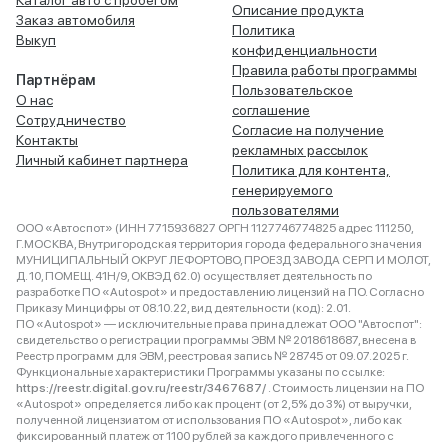
Каталог авто с пробегом
Описание продукта
Заказ автомобиля
Политика
Выкуп
конфиденциальности
Правила работы программы
Партнёрам
Пользовательское
О нас
соглашение
Сотрудничество
Согласие на получение
Контакты
рекламных рассылок
Личный кабинет партнера
Политика для контента,
генерируемого
пользователями
ООО «Автоспот» (ИНН 7715936827 ОРГН 1127746774825 адрес 111250,
Г.МОСКВА, Внутригородская территория города федерального значения
МУНИЦИПАЛЬНЫЙ ОКРУГ ЛЕФОРТОВО, ПРОЕЗД ЗАВОДА СЕРП И МОЛОТ,
Д. 10, ПОМЕЩ. 41Н/9, ОКВЭД 62.0) осуществляет деятельность по
разработке ПО «Autospot» и предоставлению лицензий на ПО. Согласно
Приказу Минцифры от 08.10.22, вид деятельности (код): 2.01.
ПО «Autospot» — исключительные права принадлежат ООО "Автоспот":
свидетельство о регистрации программы ЭВМ № 2018618687, внесена в
Реестр программ для ЭВМ, реестровая запись № 28745 от 09.07.2025 г.
Функциональные характеристики Программы указаны по ссылке:
https://reestr.digital.gov.ru/reestr/3467687/
. Стоимость лицензии на ПО
«Autospot» определяется либо как процент (от 2,5% до 3%) от выручки,
полученной лицензиатом от использования ПО «Autospot», либо как
фиксированный платеж от 1100 рублей за каждого привлеченного с