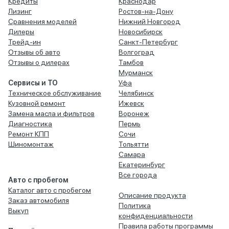
Кредиты
Краснодар
Лизинг
Ростов-на-Дону
Сравнения моделей
Нижний Новгород
Дилеры
Новосибирск
Трейд-ин
Санкт-Петербург
Отзывы об авто
Волгоград
Отзывы о дилерах
Тамбов
Мурманск
Сервисы и ТО
Уфа
Техническое обслуживание
Челябинск
Кузовной ремонт
Ижевск
Замена масла и фильтров
Воронеж
Диагностика
Пермь
Ремонт КПП
Сочи
Шиномонтаж
Тольятти
Самара
Екатеринбург
Все города
Авто с пробегом
Каталог авто с пробегом
Описание продукта
Заказ автомобиля
Политика
Выкуп
конфиденциальности
Правила работы программы