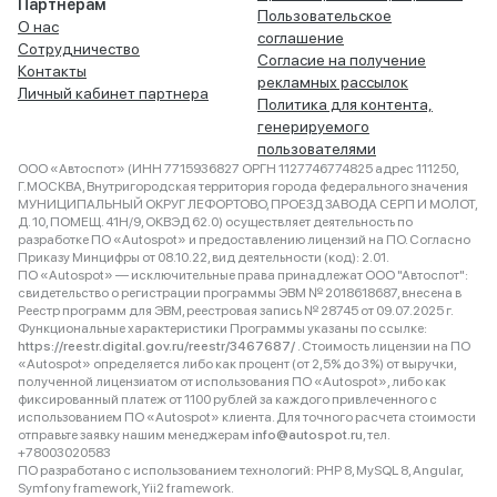
Партнёрам
Пользовательское
О нас
соглашение
Сотрудничество
Согласие на получение
Контакты
рекламных рассылок
Личный кабинет партнера
Политика для контента,
генерируемого
пользователями
ООО «Автоспот» (ИНН 7715936827 ОРГН 1127746774825 адрес 111250,
Г.МОСКВА, Внутригородская территория города федерального значения
МУНИЦИПАЛЬНЫЙ ОКРУГ ЛЕФОРТОВО, ПРОЕЗД ЗАВОДА СЕРП И МОЛОТ,
Д. 10, ПОМЕЩ. 41Н/9, ОКВЭД 62.0) осуществляет деятельность по
разработке ПО «Autospot» и предоставлению лицензий на ПО. Согласно
Приказу Минцифры от 08.10.22, вид деятельности (код): 2.01.
ПО «Autospot» — исключительные права принадлежат ООО "Автоспот":
свидетельство о регистрации программы ЭВМ № 2018618687, внесена в
Реестр программ для ЭВМ, реестровая запись № 28745 от 09.07.2025 г.
Функциональные характеристики Программы указаны по ссылке:
https://reestr.digital.gov.ru/reestr/3467687/
. Стоимость лицензии на ПО
«Autospot» определяется либо как процент (от 2,5% до 3%) от выручки,
полученной лицензиатом от использования ПО «Autospot», либо как
фиксированный платеж от 1100 рублей за каждого привлеченного с
использованием ПО «Autospot» клиента. Для точного расчета стоимости
отправьте заявку нашим менеджерам
info@autospot.ru
, тел.
+78003020583
ПО разработано с использованием технологий: PHP 8, MySQL 8, Angular,
Symfony framework, Yii2 framework.