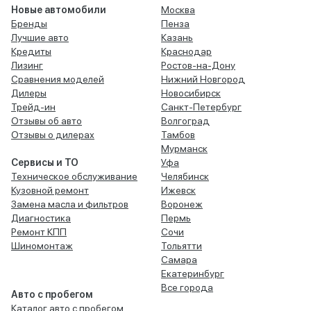
Новые автомобили
Москва
Бренды
Пенза
Лучшие авто
Казань
Кредиты
Краснодар
Лизинг
Ростов-на-Дону
Сравнения моделей
Нижний Новгород
Дилеры
Новосибирск
Трейд-ин
Санкт-Петербург
Отзывы об авто
Волгоград
Отзывы о дилерах
Тамбов
Мурманск
Сервисы и ТО
Уфа
Техническое обслуживание
Челябинск
Кузовной ремонт
Ижевск
Замена масла и фильтров
Воронеж
Диагностика
Пермь
Ремонт КПП
Сочи
Шиномонтаж
Тольятти
Самара
Екатеринбург
Все города
Авто с пробегом
Каталог авто с пробегом