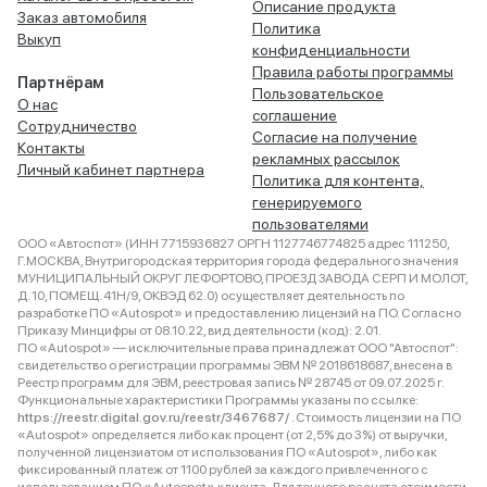
Описание продукта
Заказ автомобиля
Политика
Выкуп
конфиденциальности
Правила работы программы
Партнёрам
Пользовательское
О нас
соглашение
Сотрудничество
Согласие на получение
Контакты
рекламных рассылок
Личный кабинет партнера
Политика для контента,
генерируемого
пользователями
ООО «Автоспот» (ИНН 7715936827 ОРГН 1127746774825 адрес 111250,
Г.МОСКВА, Внутригородская территория города федерального значения
МУНИЦИПАЛЬНЫЙ ОКРУГ ЛЕФОРТОВО, ПРОЕЗД ЗАВОДА СЕРП И МОЛОТ,
Д. 10, ПОМЕЩ. 41Н/9, ОКВЭД 62.0) осуществляет деятельность по
разработке ПО «Autospot» и предоставлению лицензий на ПО. Согласно
Приказу Минцифры от 08.10.22, вид деятельности (код): 2.01.
ПО «Autospot» — исключительные права принадлежат ООО "Автоспот":
свидетельство о регистрации программы ЭВМ № 2018618687, внесена в
Реестр программ для ЭВМ, реестровая запись № 28745 от 09.07.2025 г.
Функциональные характеристики Программы указаны по ссылке:
https://reestr.digital.gov.ru/reestr/3467687/
. Стоимость лицензии на ПО
«Autospot» определяется либо как процент (от 2,5% до 3%) от выручки,
полученной лицензиатом от использования ПО «Autospot», либо как
фиксированный платеж от 1100 рублей за каждого привлеченного с