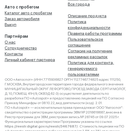
Все города
Авто с пробегом
Каталог авто с пробегом
Описание продукта
Заказ автомобиля
Политика
Выкуп
конфиденциальности
Правила работы программы
Партнёрам
Пользовательское
О нас
соглашение
Сотрудничество
Согласие на получение
Контакты
рекламных рассылок
Личный кабинет партнера
Политика для контента,
генерируемого
пользователями
ООО «Автоспот» (ИНН 7715936827 ОРГН 1127746774825 адрес 111250,
Г.МОСКВА, Внутригородская территория города федерального значения
МУНИЦИПАЛЬНЫЙ ОКРУГ ЛЕФОРТОВО, ПРОЕЗД ЗАВОДА СЕРП И МОЛОТ,
Д. 10, ПОМЕЩ. 41Н/9, ОКВЭД 62.0) осуществляет деятельность по
разработке ПО «Autospot» и предоставлению лицензий на ПО. Согласно
Приказу Минцифры от 08.10.22, вид деятельности (код): 2.01.
ПО «Autospot» — исключительные права принадлежат ООО "Автоспот":
свидетельство о регистрации программы ЭВМ № 2018618687, внесена в
Реестр программ для ЭВМ, реестровая запись № 28745 от 09.07.2025 г.
Функциональные характеристики Программы указаны по ссылке:
https://reestr.digital.gov.ru/reestr/3467687/
. Стоимость лицензии на ПО