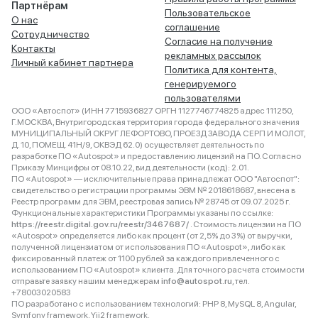
Партнёрам
Пользовательское
О нас
соглашение
Сотрудничество
Согласие на получение
Контакты
рекламных рассылок
Личный кабинет партнера
Политика для контента,
генерируемого
пользователями
ООО «Автоспот» (ИНН 7715936827 ОРГН 1127746774825 адрес 111250,
Г.МОСКВА, Внутригородская территория города федерального значения
МУНИЦИПАЛЬНЫЙ ОКРУГ ЛЕФОРТОВО, ПРОЕЗД ЗАВОДА СЕРП И МОЛОТ,
Д. 10, ПОМЕЩ. 41Н/9, ОКВЭД 62.0) осуществляет деятельность по
разработке ПО «Autospot» и предоставлению лицензий на ПО. Согласно
Приказу Минцифры от 08.10.22, вид деятельности (код): 2.01.
ПО «Autospot» — исключительные права принадлежат ООО "Автоспот":
свидетельство о регистрации программы ЭВМ № 2018618687, внесена в
Реестр программ для ЭВМ, реестровая запись № 28745 от 09.07.2025 г.
Функциональные характеристики Программы указаны по ссылке:
https://reestr.digital.gov.ru/reestr/3467687/
. Стоимость лицензии на ПО
«Autospot» определяется либо как процент (от 2,5% до 3%) от выручки,
полученной лицензиатом от использования ПО «Autospot», либо как
фиксированный платеж от 1100 рублей за каждого привлеченного с
использованием ПО «Autospot» клиента. Для точного расчета стоимости
отправьте заявку нашим менеджерам
info@autospot.ru
, тел.
+78003020583
ПО разработано с использованием технологий: PHP 8, MySQL 8, Angular,
Symfony framework, Yii2 framework.