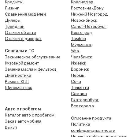
Кредиты
Краснодар
Лизинг
Ростов-на-Дону
Сравнения моделей
Нижний Новгород
Дилеры
Новосибирск
Трейд-ин
Санкт-Петербург
Отзывы об авто
Волгоград
Отзывы о дилерах
Тамбов
Мурманск
Сервисы и ТО
Уфа
Техническое обслуживание
Челябинск
Кузовной ремонт
Ижевск
Замена масла и фильтров
Воронеж
Диагностика
Пермь
Ремонт КПП
Сочи
Шиномонтаж
Тольятти
Самара
Екатеринбург
Все города
Авто с пробегом
Каталог авто с пробегом
Описание продукта
Заказ автомобиля
Политика
Выкуп
конфиденциальности
Правила работы программы