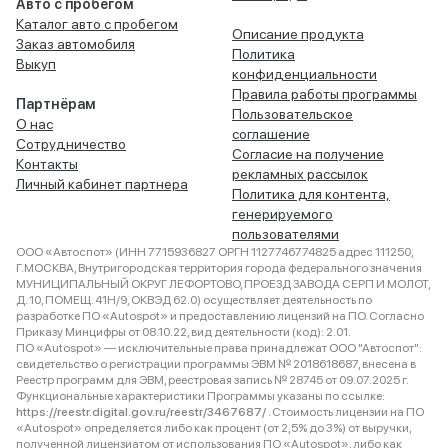
Авто с пробегом
Каталог авто с пробегом
Описание продукта
Заказ автомобиля
Политика
Выкуп
конфиденциальности
Правила работы программы
Партнёрам
Пользовательское
О нас
соглашение
Сотрудничество
Согласие на получение
Контакты
рекламных рассылок
Личный кабинет партнера
Политика для контента,
генерируемого
пользователями
ООО «Автоспот» (ИНН 7715936827 ОРГН 1127746774825 адрес 111250,
Г.МОСКВА, Внутригородская территория города федерального значения
МУНИЦИПАЛЬНЫЙ ОКРУГ ЛЕФОРТОВО, ПРОЕЗД ЗАВОДА СЕРП И МОЛОТ,
Д. 10, ПОМЕЩ. 41Н/9, ОКВЭД 62.0) осуществляет деятельность по
разработке ПО «Autospot» и предоставлению лицензий на ПО. Согласно
Приказу Минцифры от 08.10.22, вид деятельности (код): 2.01.
ПО «Autospot» — исключительные права принадлежат ООО "Автоспот":
свидетельство о регистрации программы ЭВМ № 2018618687, внесена в
Реестр программ для ЭВМ, реестровая запись № 28745 от 09.07.2025 г.
Функциональные характеристики Программы указаны по ссылке:
https://reestr.digital.gov.ru/reestr/3467687/
. Стоимость лицензии на ПО
«Autospot» определяется либо как процент (от 2,5% до 3%) от выручки,
полученной лицензиатом от использования ПО «Autospot», либо как