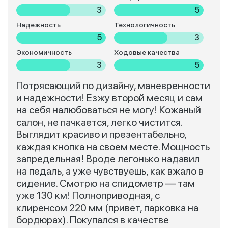
3
5
Надежность
Технологичность
5
3
Экономичность
Ходовые качества
3
5
Потрясающий по дизайну, маневренности
и надежности! Езжу второй месяц и сам
на себя налюбоваться не могу! Кожаный
салон, не пачкается, легко чистится.
Выглядит красиво и презентабельно,
каждая кнопка на своем месте. Мощность
запредельная! Вроде легонько надавил
на педаль, а уже чувствуешь, как вжало в
сидение. Смотрю на спидометр — там
уже 130 км! Полноприводная, с
клиренсом 220 мм (привет, парковка на
бордюрах). Покупался в качестве