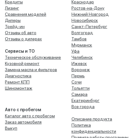
Кредиты
Краснодар
Лизинг
Ростов-на-Дону
Сравнения моделей
Нижний Новгород
Дилеры
Новосибирск
Трейд-ин
Санкт-Петербург
Отзывы об авто
Волгоград
Отзывы о дилерах
Тамбов
Мурманск
Сервисы и ТО
Уфа
Техническое обслуживание
Челябинск
Кузовной ремонт
Ижевск
Замена масла и фильтров
Воронеж
Диагностика
Пермь
Ремонт КПП
Сочи
Шиномонтаж
Тольятти
Самара
Екатеринбург
Все города
Авто с пробегом
Каталог авто с пробегом
Описание продукта
Заказ автомобиля
Политика
Выкуп
конфиденциальности
Правила работы программы