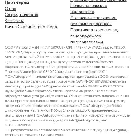
Партнёрам
Пользовательское
О нас
соглашение
Сотрудничество
Согласие на получение
Контакты
рекламных рассылок
Личный кабинет партнера
Политика для контента,
генерируемого
пользователями
ООО «Автоспот» (ИНН 7715936827 ОРГН 1127746774825 адрес 111250,
Г.МОСКВА, Внутригородская территория города федерального значения
МУНИЦИПАЛЬНЫЙ ОКРУГ ЛЕФОРТОВО, ПРОЕЗД ЗАВОДА СЕРП И МОЛОТ,
Д. 10, ПОМЕЩ. 41Н/9, ОКВЭД 62.0) осуществляет деятельность по
разработке ПО «Autospot» и предоставлению лицензий на ПО. Согласно
Приказу Минцифры от 08.10.22, вид деятельности (код): 2.01.
ПО «Autospot» — исключительные права принадлежат ООО "Автоспот":
свидетельство о регистрации программы ЭВМ № 2018618687, внесена в
Реестр программ для ЭВМ, реестровая запись № 28745 от 09.07.2025 г.
Функциональные характеристики Программы указаны по ссылке:
https://reestr.digital.gov.ru/reestr/3467687/
. Стоимость лицензии на ПО
«Autospot» определяется либо как процент (от 2,5% до 3%) от выручки,
полученной лицензиатом от использования ПО «Autospot», либо как
фиксированный платеж от 1100 рублей за каждого привлеченного с
использованием ПО «Autospot» клиента. Для точного расчета стоимости
отправьте заявку нашим менеджерам
info@autospot.ru
, тел.
+78003020583
ПО разработано с использованием технологий: PHP 8, MySQL 8, Angular,
Symfony framework, Yii2 framework.