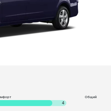
омфорт
Общий
4