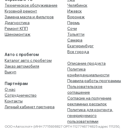
Техническое обслуживание
Челябинск
Кузовной ремонт
Ижевск
Замена масла и фильтров
Воронеж
Диагностика
Пермь
Ремонт КПП
Сочи
Шиномонтаж
Тольятти
Самара
Екатеринбург
Все города
Авто с пробегом
Каталог авто с пробегом
Описание продукта
Заказ автомобиля
Политика
Выкуп
конфиденциальности
Правила работы программы
Партнёрам
Пользовательское
О нас
соглашение
Сотрудничество
Согласие на получение
Контакты
рекламных рассылок
Личный кабинет партнера
Политика для контента,
генерируемого
пользователями
ООО «Автоспот» (ИНН 7715936827 ОРГН 1127746774825 адрес 111250,