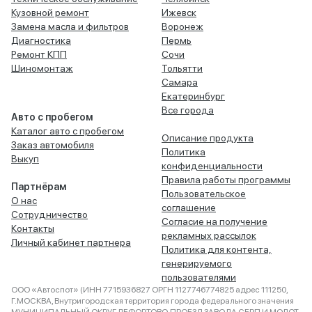
Кузовной ремонт
Ижевск
Замена масла и фильтров
Воронеж
Диагностика
Пермь
Ремонт КПП
Сочи
Шиномонтаж
Тольятти
Самара
Екатеринбург
Все города
Авто с пробегом
Каталог авто с пробегом
Описание продукта
Заказ автомобиля
Политика
Выкуп
конфиденциальности
Правила работы программы
Партнёрам
Пользовательское
О нас
соглашение
Сотрудничество
Согласие на получение
Контакты
рекламных рассылок
Личный кабинет партнера
Политика для контента,
генерируемого
пользователями
ООО «Автоспот» (ИНН 7715936827 ОРГН 1127746774825 адрес 111250,
Г.МОСКВА, Внутригородская территория города федерального значения