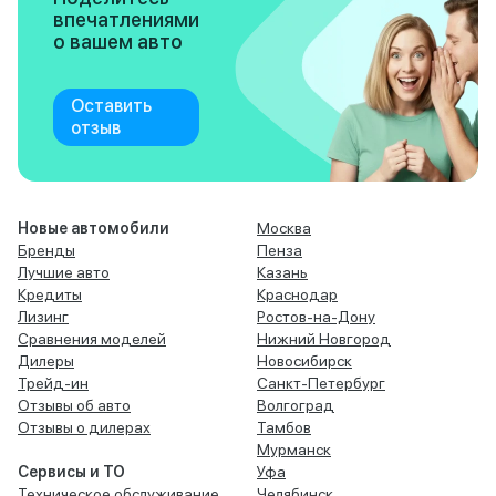
впечатлениями
о вашем авто
Оставить
отзыв
Новые автомобили
Москва
Бренды
Пенза
Лучшие авто
Казань
Кредиты
Краснодар
Лизинг
Ростов-на-Дону
Сравнения моделей
Нижний Новгород
Дилеры
Новосибирск
Трейд-ин
Санкт-Петербург
Отзывы об авто
Волгоград
Отзывы о дилерах
Тамбов
Мурманск
Сервисы и ТО
Уфа
Техническое обслуживание
Челябинск