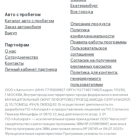
Екатеринбург
Все города
Авто с пробегом
Каталог авто с пробегом
Описание продукта
Заказ автомобиля
Политика
Выкуп
конфиденциальности
Правила работы программы
Партнёрам
Пользовательское
О нас
соглашение
Сотрудничество
Согласие на получение
Контакты
рекламных рассылок
Личный кабинет партнера
Политика для контента,
генерируемого
пользователями
ООО «Автоспот» (ИНН 7715936827 ОРГН 1127746774825 адрес 111250,
Г.МОСКВА, Внутригородская территория города федерального значения
МУНИЦИПАЛЬНЫЙ ОКРУГ ЛЕФОРТОВО, ПРОЕЗД ЗАВОДА СЕРП И МОЛОТ,
Д. 10, ПОМЕЩ. 41Н/9, ОКВЭД 62.0) осуществляет деятельность по
разработке ПО «Autospot» и предоставлению лицензий на ПО. Согласно
Приказу Минцифры от 08.10.22, вид деятельности (код): 2.01.
ПО «Autospot» — исключительные права принадлежат ООО "Автоспот":
свидетельство о регистрации программы ЭВМ № 2018618687, внесена в
Реестр программ для ЭВМ, реестровая запись № 28745 от 09.07.2025 г.
Функциональные характеристики Программы указаны по ссылке: