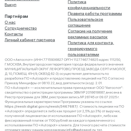
Политика
Выкуп
конфиденциальности
Правила работы программы
Партнёрам
Пользовательское
О нас
соглашение
Сотрудничество
Согласие на получение
Контакты
рекламных рассылок
Личный кабинет партнера
Политика для контента,
генерируемого
пользователями
ООО «Автоспот» (ИНН 7715936827 ОРГН 1127746774825 адрес 111250,
Г.МОСКВА, Внутригородская территория города федерального значения
МУНИЦИПАЛЬНЫЙ ОКРУГ ЛЕФОРТОВО, ПРОЕЗД ЗАВОДА СЕРП И МОЛОТ,
Д. 10, ПОМЕЩ. 41Н/9, ОКВЭД 62.0) осуществляет деятельность по
разработке ПО «Autospot» и предоставлению лицензий на ПО. Согласно
Приказу Минцифры от 08.10.22, вид деятельности (код): 2.01.
ПО «Autospot» — исключительные права принадлежат ООО "Автоспот":
свидетельство о регистрации программы ЭВМ № 2018618687, внесена в
Реестр программ для ЭВМ, реестровая запись № 28745 от 09.07.2025 г.
Функциональные характеристики Программы указаны по ссылке:
https://reestr.digital.gov.ru/reestr/3467687/
. Стоимость лицензии на ПО
«Autospot» определяется либо как процент (от 2,5% до 3%) от выручки,
полученной лицензиатом от использования ПО «Autospot», либо как
фиксированный платеж от 1100 рублей за каждого привлеченного с
использованием ПО «Autospot» клиента. Для точного расчета стоимости
отправьте заявку нашим менеджерам
info@autospot.ru
, тел.