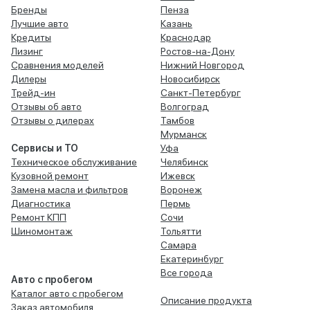
Бренды
Пенза
Лучшие авто
Казань
Кредиты
Краснодар
Лизинг
Ростов-на-Дону
Сравнения моделей
Нижний Новгород
Дилеры
Новосибирск
Трейд-ин
Санкт-Петербург
Отзывы об авто
Волгоград
Отзывы о дилерах
Тамбов
Мурманск
Сервисы и ТО
Уфа
Техническое обслуживание
Челябинск
Кузовной ремонт
Ижевск
Замена масла и фильтров
Воронеж
Диагностика
Пермь
Ремонт КПП
Сочи
Шиномонтаж
Тольятти
Самара
Екатеринбург
Все города
Авто с пробегом
Каталог авто с пробегом
Описание продукта
Заказ автомобиля