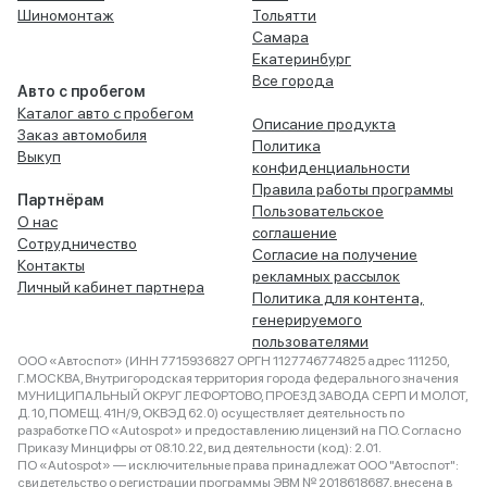
Шиномонтаж
Тольятти
Самара
Екатеринбург
Все города
Авто с пробегом
Каталог авто с пробегом
Описание продукта
Заказ автомобиля
Политика
Выкуп
конфиденциальности
Правила работы программы
Партнёрам
Пользовательское
О нас
соглашение
Сотрудничество
Согласие на получение
Контакты
рекламных рассылок
Личный кабинет партнера
Политика для контента,
генерируемого
пользователями
ООО «Автоспот» (ИНН 7715936827 ОРГН 1127746774825 адрес 111250,
Г.МОСКВА, Внутригородская территория города федерального значения
МУНИЦИПАЛЬНЫЙ ОКРУГ ЛЕФОРТОВО, ПРОЕЗД ЗАВОДА СЕРП И МОЛОТ,
Д. 10, ПОМЕЩ. 41Н/9, ОКВЭД 62.0) осуществляет деятельность по
разработке ПО «Autospot» и предоставлению лицензий на ПО. Согласно
Приказу Минцифры от 08.10.22, вид деятельности (код): 2.01.
ПО «Autospot» — исключительные права принадлежат ООО "Автоспот":
свидетельство о регистрации программы ЭВМ № 2018618687, внесена в