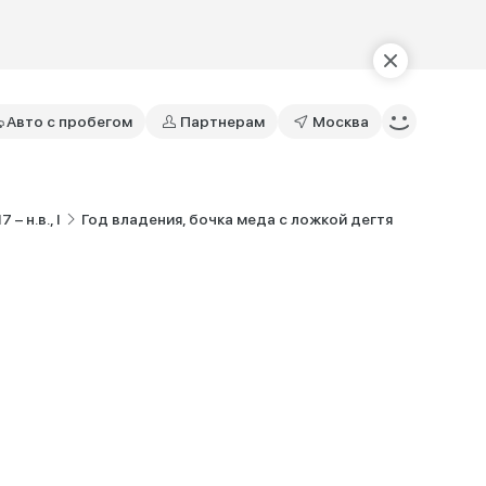
Авто с пробегом
Партнерам
Москва
– н.в., I
Год владения, бочка меда с ложкой дегтя