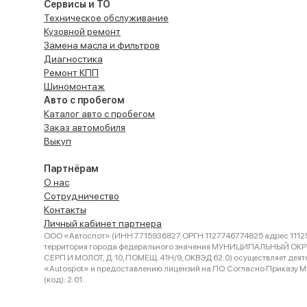
Сервисы и ТО
Техническое обслуживание
Кузовной ремонт
Замена масла и фильтров
Диагностика
Ремонт КПП
Шиномонтаж
Авто с пробегом
Каталог авто с пробегом
Заказ автомобиля
Выкуп
Партнёрам
О нас
Сотрудничество
Контакты
Личный кабинет партнера
ООО «Автоспот» (ИНН 7715936827 ОРГН 1127746774825 адрес 11125
территория города федерального значения МУНИЦИПАЛЬНЫЙ ОК
СЕРП И МОЛОТ, Д. 10, ПОМЕЩ. 41Н/9, ОКВЭД 62.0) осуществляет деят
«Autospot» и предоставлению лицензий на ПО. Согласно Приказу Ми
(код): 2.01.