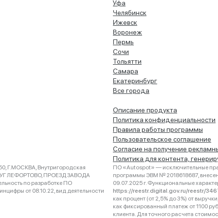
Уфа
Челябинск
Ижевск
Воронеж
Пермь
Сочи
Тольятти
Самара
Екатеринбург
Все города
Описание продукта
Политика конфиденциальности
Правила работы программы
Пользовательское соглашение
Согласие на получение рекламн
Политика для контента, генери
0, Г.МОСКВА, Внутригородская
ПО «Autospot» — исключительные пра
РУГ ЛЕФОРТОВО, ПРОЕЗД ЗАВОДА
программы ЭВМ № 2018618687, внесена
ельность по разработке ПО
09.07.2025 г. Функциональные характ
нцифры от 08.10.22, вид деятельности
https://reestr.digital.gov.ru/reestr/3
как процент (от 2,5% до 3%) от выруч
как фиксированный платеж от 1100 ру
клиента. Для точного расчета стоимо