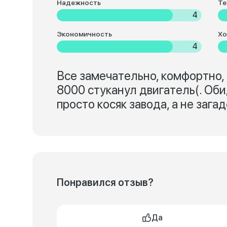
Надежность
Те
4
Экономичность
Хо
4
Все замечательно, комфортно, у
8000 стуканул двигатель(. Об
просто косяк завода, а не зага
Понравился отзыв?
Да