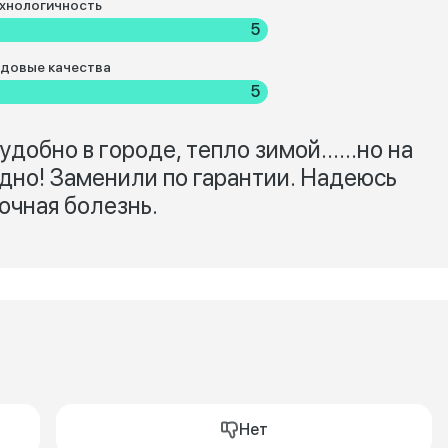
хнологичность
5
довые качества
5
добно в городе, тепло зимой......но на
идно! Заменили по гарантии. Надеюсь
дочная болезнь.
Нет