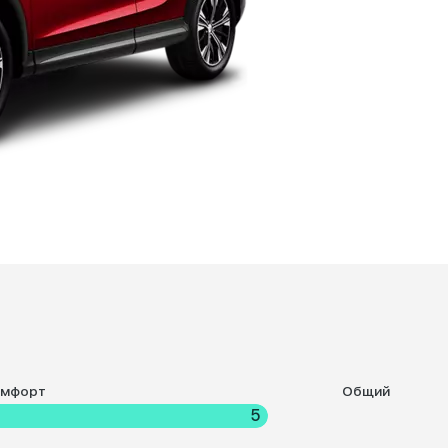
омфорт
Общий
5