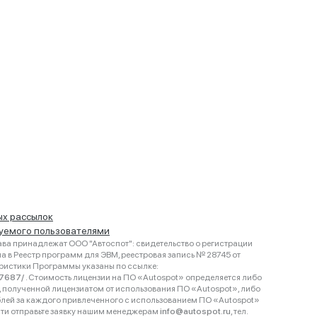
ых рассылок
руемого пользователями
ва принадлежат ООО "Автоспот": свидетельство о регистрации
 в Реестр программ для ЭВМ, реестровая запись № 28745 от
еристики Программы указаны по ссылке:
467687/
. Стоимость лицензии на ПО «Autospot» определяется либо
ки, полученной лицензиатом от использования ПО «Autospot», либо
блей за каждого привлеченного с использованием ПО «Autospot»
сти отправьте заявку нашим менеджерам
info@autospot.ru
, тел.