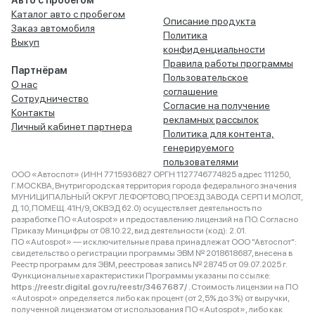
Авто с пробегом
Каталог авто с пробегом
Описание продукта
Заказ автомобиля
Политика
Выкуп
конфиденциальности
Правила работы программы
Партнёрам
Пользовательское
О нас
соглашение
Сотрудничество
Согласие на получение
Контакты
рекламных рассылок
Личный кабинет партнера
Политика для контента,
генерируемого
пользователями
ООО «Автоспот» (ИНН 7715936827 ОРГН 1127746774825 адрес 111250,
Г.МОСКВА, Внутригородская территория города федерального значения
МУНИЦИПАЛЬНЫЙ ОКРУГ ЛЕФОРТОВО, ПРОЕЗД ЗАВОДА СЕРП И МОЛОТ,
Д. 10, ПОМЕЩ. 41Н/9, ОКВЭД 62.0) осуществляет деятельность по
разработке ПО «Autospot» и предоставлению лицензий на ПО. Согласно
Приказу Минцифры от 08.10.22, вид деятельности (код): 2.01.
ПО «Autospot» — исключительные права принадлежат ООО "Автоспот":
свидетельство о регистрации программы ЭВМ № 2018618687, внесена в
Реестр программ для ЭВМ, реестровая запись № 28745 от 09.07.2025 г.
Функциональные характеристики Программы указаны по ссылке:
https://reestr.digital.gov.ru/reestr/3467687/
. Стоимость лицензии на ПО
«Autospot» определяется либо как процент (от 2,5% до 3%) от выручки,
полученной лицензиатом от использования ПО «Autospot», либо как