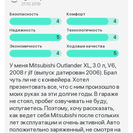
21.10.2019
Безопасность
Комфорт
4
4
Надежность
Технологичность
5
4
Экономичность
Ходовые качества
4
5
У меня Mitsubishi Outlander XL, 3.0 л, V6,
2008 г jlf (выпуск датирован 2006). Брал
чуть ли не с конвейера. Хотел
презентовать все, что с ним произошло в
моих руках за эти долгие годы. В гараже
не стоял, пробег озвучивать не буду,
испугаетесь. Поэтому, хочу рассказать,
как ведет себя Mitsubishi после стольких
лет эксплуатации и очень активной. Авто
положительно заряженный, не смотря на