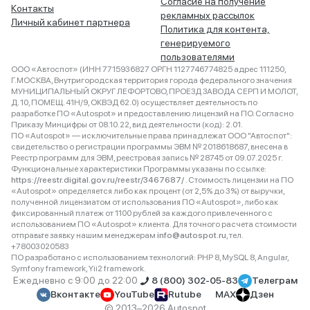
Согласие на получение
Контакты
рекламных рассылок
Личный кабинет партнера
Политика для контента,
генерируемого
пользователями
ООО «Автоспот» (ИНН 7715936827 ОРГН 1127746774825 адрес 111250,
Г.МОСКВА, Внутригородская территория города федерального значения
МУНИЦИПАЛЬНЫЙ ОКРУГ ЛЕФОРТОВО, ПРОЕЗД ЗАВОДА СЕРП И МОЛОТ,
Д. 10, ПОМЕЩ. 41Н/9, ОКВЭД 62.0) осуществляет деятельность по
разработке ПО «Autospot» и предоставлению лицензий на ПО. Согласно
Приказу Минцифры от 08.10.22, вид деятельности (код): 2.01.
ПО «Autospot» — исключительные права принадлежат ООО "Автоспот":
свидетельство о регистрации программы ЭВМ № 2018618687, внесена в
Реестр программ для ЭВМ, реестровая запись № 28745 от 09.07.2025 г.
Функциональные характеристики Программы указаны по ссылке:
https://reestr.digital.gov.ru/reestr/3467687/
. Стоимость лицензии на ПО
«Autospot» определяется либо как процент (от 2,5% до 3%) от выручки,
полученной лицензиатом от использования ПО «Autospot», либо как
фиксированный платеж от 1100 рублей за каждого привлеченного с
использованием ПО «Autospot» клиента. Для точного расчета стоимости
отправьте заявку нашим менеджерам
info@autospot.ru
, тел.
+78003020583
ПО разработано с использованием технологий: PHP 8, MySQL 8, Angular,
Symfony framework, Yii2 framework.
Ежедневно с 9:00 до 22:00
8 (800) 302-05-83
Телеграм
Вконтакте
YouTube
Rutube
MAX
Дзен
© 2013–2026 Autospot