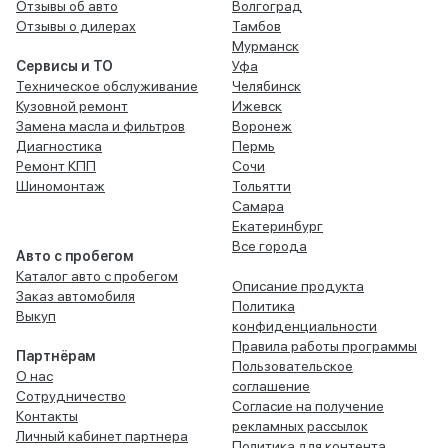
Отзывы об авто
Волгоград
Отзывы о дилерах
Тамбов
Мурманск
Сервисы и ТО
Уфа
Техническое обслуживание
Челябинск
Кузовной ремонт
Ижевск
Замена масла и фильтров
Воронеж
Диагностика
Пермь
Ремонт КПП
Сочи
Шиномонтаж
Тольятти
Самара
Екатеринбург
Все города
Авто с пробегом
Каталог авто с пробегом
Описание продукта
Заказ автомобиля
Политика
Выкуп
конфиденциальности
Правила работы программы
Партнёрам
Пользовательское
О нас
соглашение
Сотрудничество
Согласие на получение
Контакты
рекламных рассылок
Личный кабинет партнера
Политика для контента,