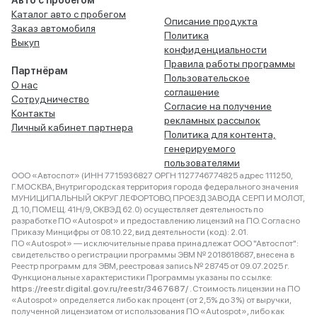
Авто с пробегом
Каталог авто с пробегом
Описание продукта
Заказ автомобиля
Политика
Выкуп
конфиденциальности
Правила работы программы
Партнёрам
Пользовательское
О нас
соглашение
Сотрудничество
Согласие на получение
Контакты
рекламных рассылок
Личный кабинет партнера
Политика для контента,
генерируемого
пользователями
ООО «Автоспот» (ИНН 7715936827 ОРГН 1127746774825 адрес 111250,
Г.МОСКВА, Внутригородская территория города федерального значения
МУНИЦИПАЛЬНЫЙ ОКРУГ ЛЕФОРТОВО, ПРОЕЗД ЗАВОДА СЕРП И МОЛОТ,
Д. 10, ПОМЕЩ. 41Н/9, ОКВЭД 62.0) осуществляет деятельность по
разработке ПО «Autospot» и предоставлению лицензий на ПО. Согласно
Приказу Минцифры от 08.10.22, вид деятельности (код): 2.01.
ПО «Autospot» — исключительные права принадлежат ООО "Автоспот":
свидетельство о регистрации программы ЭВМ № 2018618687, внесена в
Реестр программ для ЭВМ, реестровая запись № 28745 от 09.07.2025 г.
Функциональные характеристики Программы указаны по ссылке:
https://reestr.digital.gov.ru/reestr/3467687/
. Стоимость лицензии на ПО
«Autospot» определяется либо как процент (от 2,5% до 3%) от выручки,
полученной лицензиатом от использования ПО «Autospot», либо как