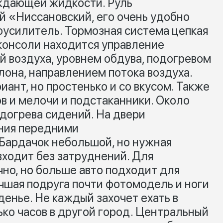
ждающей жидкости. Руль
й «Ниссановский, его очень удобно
роусилитель. Тормозная система цепкая
 консоли находится управление
 воздуха, уровнем обдува, подогревом
лона, направлением потока воздуха.
иант, но простенько и со вкусом. Также
в и мелочи и подстаканники. Около
одогрева сидений. На двери
ения передними
Бардачок небольшой, но нужная
входит без затруднений. Для
но, но больше авто подходит для
чшая подруга почти фотомодель и ноги
денье. Не каждый захочет ехать в
ко часов в другой город. Центральный