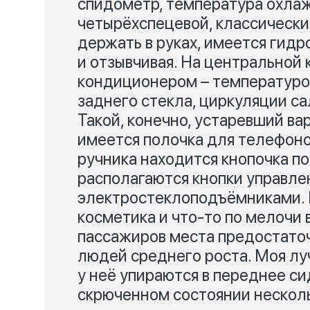
спидометр, температура охла
четырёхспецевой, классически
держать в руках, имеется гид
и отзывчивая. На центральной
кондиционером – температурой
заднего стекла, циркуляции са
Такой, конечно, устаревший вар
имеется полочка для телефоно
ручника находится кнопочка п
располагаются кнопки управл
электростеклоподъёмниками. 
косметика и что-то по мелочи 
пассажиров места предостаточ
людей среднего роста. Моя лу
у неё упираются в переднее си
скрюченном состоянии несколь