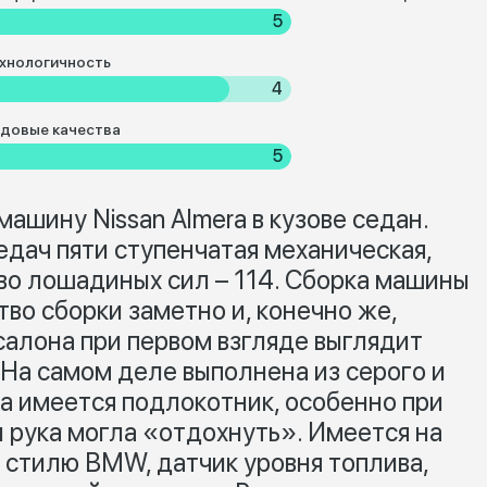
5
хнологичность
4
довые качества
5
машину Nissan Almera в кузове седан.
едач пяти ступенчатая механическая,
тво лошадиных сил – 114. Сборка машины
тво сборки заметно и, конечно же,
салона при первом взгляде выглядит
. На самом деле выполнена из серого и
ва имеется подлокотник, особенно при
ы рука могла «отдохнуть». Имеется на
о стилю BMW, датчик уровня топлива,