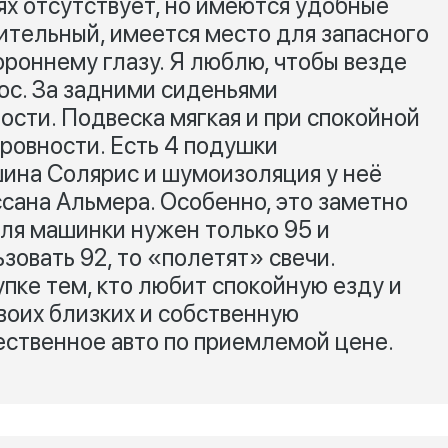
ях отсутствует, но имеются удобные
ительный, имеется место для запасного
ороннему глазу. Я люблю, чтобы везде
юс. За задними сиденьями
ости. Подвеска мягкая и при спокойной
еровности. Есть 4 подушки
ина Солярис и шумоизоляция у неё
ссана Альмера. Особенно, это заметно
для машинки нужен только 95 и
зовать 92, то «полетят» свечи.
пке тем, кто любит спокойную езду и
воих близких и собственную
ественное авто по приемлемой цене.