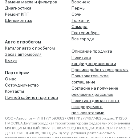
Замена масла и фильтров
Воронеж
Диагностика
Пермь
Ремонт КПП
Сочи
Шиномонтаж
Тольятти
Самара
Екатеринбург
Все города
Авто с пробегом
Каталог авто с пробегом
Описание продукта
Заказ автомобиля
Политика
Выкуп
конфиденциальности
Правила работы программы
Партнёрам
Пользовательское
О нас
соглашение
Сотрудничество
Согласие на получение
Контакты
рекламных рассылок
Личный кабинет партнера
Политика для контента,
генерируемого
пользователями
ООО «Автоспот» (ИНН 7715936827 ОРГН 1127746774825 адрес 111250,
Г.МОСКВА, Внутригородская территория города федерального значения
МУНИЦИПАЛЬНЫЙ ОКРУГ ЛЕФОРТОВО, ПРОЕЗД ЗАВОДА СЕРП И МОЛОТ,
Д. 10, ПОМЕЩ. 41Н/9, ОКВЭД 62.0) осуществляет деятельность по