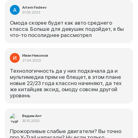
Artem Fadeev
31.05.2023
Омода скорее будет как авто среднего
класса. Больше для девушек подойдет, я бы
что-то посолиднее рассмотрел
Иван Никонов
21.04.2023
Технологичность да у них подкачала да и
мультимедиа прям не блещет, в этом плане
новые 22/23 года классно начиняют, да тех
же китайцев эксид, омоду совсем другой
уровень
Вадим Ант
30.10.2020
Прожорливые слабые двигатели? Вы точно
про X-Trail написали? Ну если только