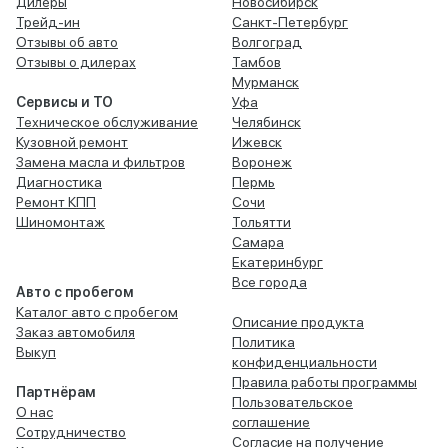
Дилеры
Новосибирск
Трейд-ин
Санкт-Петербург
Отзывы об авто
Волгоград
Отзывы о дилерах
Тамбов
Мурманск
Сервисы и ТО
Уфа
Техническое обслуживание
Челябинск
Кузовной ремонт
Ижевск
Замена масла и фильтров
Воронеж
Диагностика
Пермь
Ремонт КПП
Сочи
Шиномонтаж
Тольятти
Самара
Екатеринбург
Все города
Авто с пробегом
Каталог авто с пробегом
Описание продукта
Заказ автомобиля
Политика
Выкуп
конфиденциальности
Правила работы программы
Партнёрам
Пользовательское
О нас
соглашение
Сотрудничество
Согласие на получение