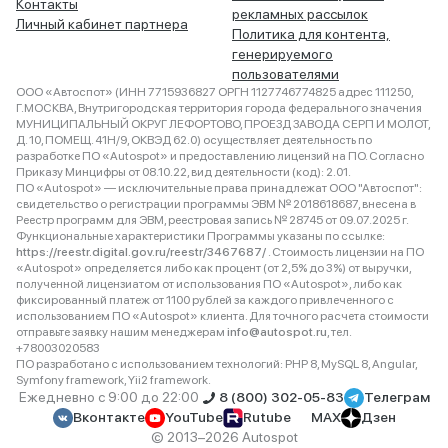
Контакты
рекламных рассылок
Личный кабинет партнера
Политика для контента,
генерируемого
пользователями
ООО «Автоспот» (ИНН 7715936827 ОРГН 1127746774825 адрес 111250,
Г.МОСКВА, Внутригородская территория города федерального значения
МУНИЦИПАЛЬНЫЙ ОКРУГ ЛЕФОРТОВО, ПРОЕЗД ЗАВОДА СЕРП И МОЛОТ,
Д. 10, ПОМЕЩ. 41Н/9, ОКВЭД 62.0) осуществляет деятельность по
разработке ПО «Autospot» и предоставлению лицензий на ПО. Согласно
Приказу Минцифры от 08.10.22, вид деятельности (код): 2.01.
ПО «Autospot» — исключительные права принадлежат ООО "Автоспот":
свидетельство о регистрации программы ЭВМ № 2018618687, внесена в
Реестр программ для ЭВМ, реестровая запись № 28745 от 09.07.2025 г.
Функциональные характеристики Программы указаны по ссылке:
https://reestr.digital.gov.ru/reestr/3467687/
. Стоимость лицензии на ПО
«Autospot» определяется либо как процент (от 2,5% до 3%) от выручки,
полученной лицензиатом от использования ПО «Autospot», либо как
фиксированный платеж от 1100 рублей за каждого привлеченного с
использованием ПО «Autospot» клиента. Для точного расчета стоимости
отправьте заявку нашим менеджерам
info@autospot.ru
, тел.
+78003020583
ПО разработано с использованием технологий: PHP 8, MySQL 8, Angular,
Symfony framework, Yii2 framework.
Ежедневно с 9:00 до 22:00
8 (800) 302-05-83
Телеграм
Вконтакте
YouTube
Rutube
MAX
Дзен
© 2013–2026 Autospot