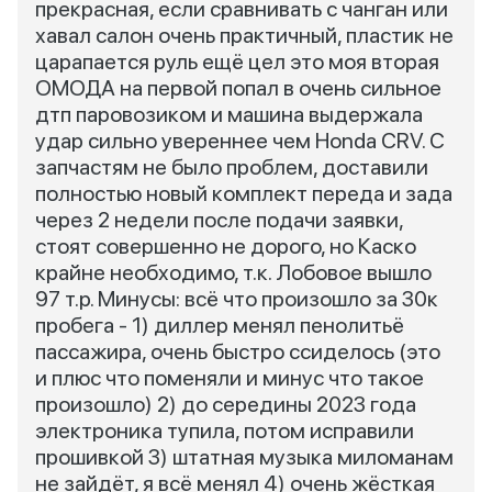
прекрасная, если сравнивать с чанган или
хавал салон очень практичный, пластик не
царапается руль ещё цел это моя вторая
ОМОДА на первой попал в очень сильное
дтп паровозиком и машина выдержала
удар сильно увереннее чем Honda CRV. С
запчастям не было проблем, доставили
полностью новый комплект переда и зада
через 2 недели после подачи заявки,
стоят совершенно не дорого, но Каско
крайне необходимо, т.к. Лобовое вышло
97 т.р. Минусы: всё что произошло за 30к
пробега - 1) диллер менял пенолитьё
пассажира, очень быстро ссиделось (это
и плюс что поменяли и минус что такое
произошло) 2) до середины 2023 года
электроника тупила, потом исправили
прошивкой 3) штатная музыка миломанам
не зайдёт, я всё менял 4) очень жёсткая