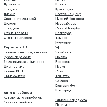
Лучшие авто
Казань
Кредиты
Краснодар
Лизинг
Ростов-на-Дону
Сравнения моделей
Нижний Новгород
Дилеры
Новосибирск
Трейд-ин
Санкт-Петербург
Отзывы об авто
Волгоград
Отзывы о дилерах
Тамбов
Мурманск
Сервисы и ТО
Уфа
Техническое обслуживание
Челябинск
Кузовной ремонт
Ижевск
Замена масла и фильтров
Воронеж
Диагностика
Пермь
Ремонт КПП
Сочи
Шиномонтаж
Тольятти
Самара
Екатеринбург
Все города
Авто с пробегом
Каталог авто с пробегом
Описание продукта
Заказ автомобиля
Политика