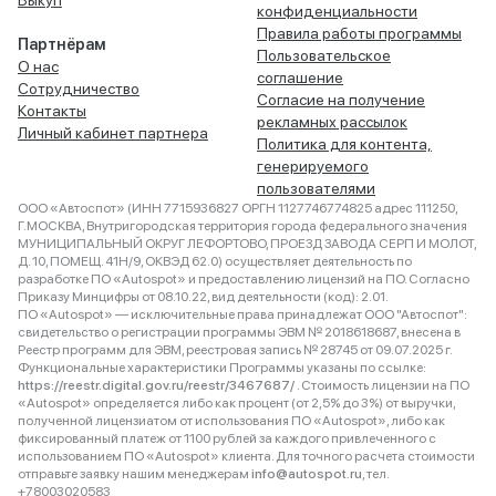
Выкуп
конфиденциальности
Правила работы программы
Партнёрам
Пользовательское
О нас
соглашение
Сотрудничество
Согласие на получение
Контакты
рекламных рассылок
Личный кабинет партнера
Политика для контента,
генерируемого
пользователями
ООО «Автоспот» (ИНН 7715936827 ОРГН 1127746774825 адрес 111250,
Г.МОСКВА, Внутригородская территория города федерального значения
МУНИЦИПАЛЬНЫЙ ОКРУГ ЛЕФОРТОВО, ПРОЕЗД ЗАВОДА СЕРП И МОЛОТ,
Д. 10, ПОМЕЩ. 41Н/9, ОКВЭД 62.0) осуществляет деятельность по
разработке ПО «Autospot» и предоставлению лицензий на ПО. Согласно
Приказу Минцифры от 08.10.22, вид деятельности (код): 2.01.
ПО «Autospot» — исключительные права принадлежат ООО "Автоспот":
свидетельство о регистрации программы ЭВМ № 2018618687, внесена в
Реестр программ для ЭВМ, реестровая запись № 28745 от 09.07.2025 г.
Функциональные характеристики Программы указаны по ссылке:
https://reestr.digital.gov.ru/reestr/3467687/
. Стоимость лицензии на ПО
«Autospot» определяется либо как процент (от 2,5% до 3%) от выручки,
полученной лицензиатом от использования ПО «Autospot», либо как
фиксированный платеж от 1100 рублей за каждого привлеченного с
использованием ПО «Autospot» клиента. Для точного расчета стоимости
отправьте заявку нашим менеджерам
info@autospot.ru
, тел.
+78003020583