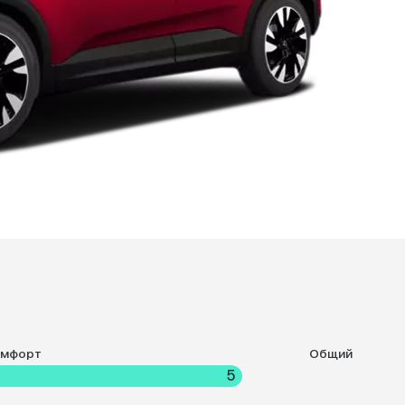
омфорт
Общий
5