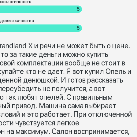
хнологичность
5
довые качества
5
randland X и речи не может быть о цене.
что за такие деньги можно купить
совой комплектации вообще не стоит в
купайте кто не дает. Я вот купил Опель и
ценной денюшкой. И готов рассказать
ереубедить не получится, а вот
о так любят опелей. С правильным
ый привод. Машина сама выбирает
словий и это работает. При отключенной
ости чувствуется легкое
он на максимум. Салон воспринимается,