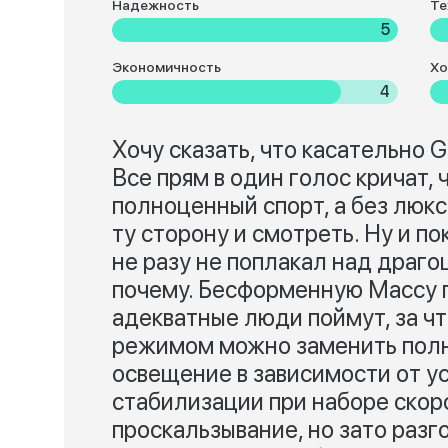
Надежность
Те
5
Экономичность
Хо
4
Хочу сказать, что касательно G
Все прям в один голос кричат, 
полноценный спорт, а без люк
ту сторону и смотреть. Ну и по
не разу не поплакал над драго
почему. Бесформенную Массу п
адекватные люди поймут, за чт
режимом можно заменить полн
освещение в зависимости от у
стабилизации при наборе скор
проскальзывание, но зато разг