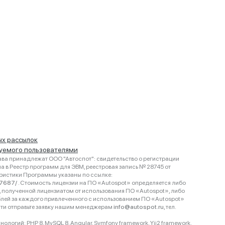
ых рассылок
руемого пользователями
ва принадлежат ООО "Автоспот": свидетельство о регистрации
 в Реестр программ для ЭВМ, реестровая запись № 28745 от
еристики Программы указаны по ссылке:
467687/
. Стоимость лицензии на ПО «Autospot» определяется либо
ки, полученной лицензиатом от использования ПО «Autospot», либо
блей за каждого привлеченного с использованием ПО «Autospot»
сти отправьте заявку нашим менеджерам
info@autospot.ru
, тел.
логий: PHP 8, MySQL 8, Angular, Symfony framework, Yii2 framework.