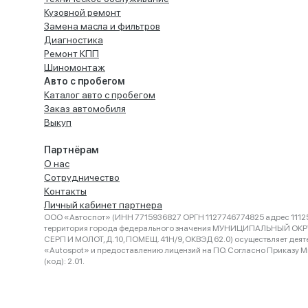
Кузовной ремонт
Замена масла и фильтров
Диагностика
Ремонт КПП
Шиномонтаж
Авто с пробегом
Каталог авто с пробегом
Заказ автомобиля
Выкуп
Партнёрам
О нас
Сотрудничество
Контакты
Личный кабинет партнера
ООО «Автоспот» (ИНН 7715936827 ОРГН 1127746774825 адрес 11125
территория города федерального значения МУНИЦИПАЛЬНЫЙ ОК
СЕРП И МОЛОТ, Д. 10, ПОМЕЩ. 41Н/9, ОКВЭД 62.0) осуществляет деят
«Autospot» и предоставлению лицензий на ПО. Согласно Приказу Ми
(код): 2.01.