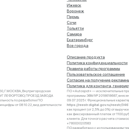
Ижевск
Воронеж
Пермь
Сочи
Тольятти
Самара
Екатеринбург
Все города
Описание продукта
Политика конфиденциальности
Правила работы программы
Пользовательское соглашение
Согласие на получение рекламн
Политика для контента, генери
0, Г.МОСКВА, Внутригородская
ПО «Autospot» — исключительные пра
РУГ ЛЕФОРТОВО, ПРОЕЗД ЗАВОДА
программы ЭВМ № 2018618687, внесена
ельность по разработке ПО
09.07.2025 г. Функциональные характ
нцифры от 08.10.22, вид деятельности
https://reestr.digital.gov.ru/reestr/3
как процент (от 2,5% до 3%) от выруч
как фиксированный платеж от 1100 ру
клиента. Для точного расчета стоимо
+78003020583
ПО разработано с использованием техно