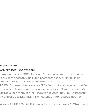
ых рассылок
руемого пользователями
ва принадлежат ООО "Автоспот": свидетельство о регистрации
 в Реестр программ для ЭВМ, реестровая запись № 28745 от
еристики Программы указаны по ссылке:
467687/
. Стоимость лицензии на ПО «Autospot» определяется либо
ки, полученной лицензиатом от использования ПО «Autospot», либо
блей за каждого привлеченного с использованием ПО «Autospot»
сти отправьте заявку нашим менеджерам
info@autospot.ru
, тел.
логий: PHP 8, MySQL 8, Angular, Symfony framework, Yii2 framework.