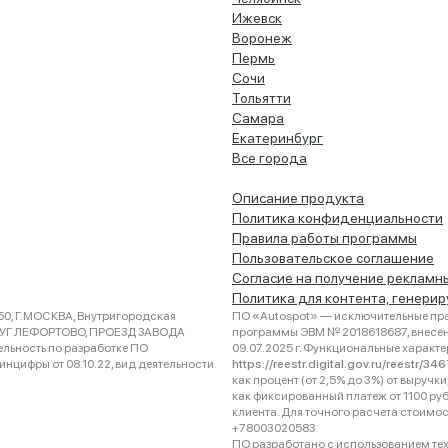
Ижевск
Воронеж
Пермь
Сочи
Тольятти
Самара
Екатеринбург
Все города
Описание продукта
Политика конфиденциальности
Правила работы программы
Пользовательское соглашение
Согласие на получение рекламн
Политика для контента, генери
0, Г.МОСКВА, Внутригородская
ПО «Autospot» — исключительные пра
РУГ ЛЕФОРТОВО, ПРОЕЗД ЗАВОДА
программы ЭВМ № 2018618687, внесена
ельность по разработке ПО
09.07.2025 г. Функциональные характ
нцифры от 08.10.22, вид деятельности
https://reestr.digital.gov.ru/reestr/3
как процент (от 2,5% до 3%) от выруч
как фиксированный платеж от 1100 ру
клиента. Для точного расчета стоимо
+78003020583
ПО разработано с использованием техно