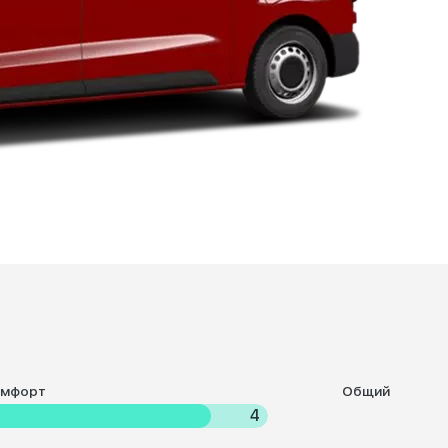
омфорт
Общий
4