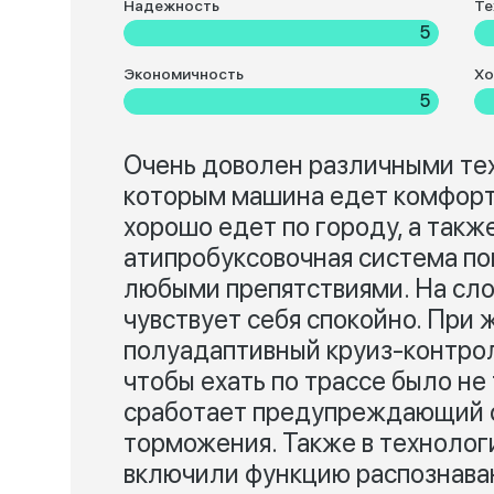
Надежность
Те
5
Экономичность
Хо
5
Очень доволен различными те
которым машина едет комфортн
хорошо едет по городу, а так
атипробуксовочная система по
любыми препятствиями. На сл
чувствует себя спокойно. При
полуадаптивный круиз-контрол
чтобы ехать по трассе было не
сработает предупреждающий с
торможения. Также в техноло
включили функцию распознаван