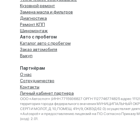
Кузовной ремонт
Замена масла и фильтров
Диагностика
Ремонт КПП
Шиномонтаж
Авто с пробегом
Каталог авто с пробегом
Заказ автомобиля
Выкуп
Партнёрам
О нас
Сотрудничество
Контакты
Личный кабинет партнера
ООО «Автоспот» (ИНН 7715936827 ОРГН 1127746774825 адрес 11125
территория города федерального значения МУНИЦИПАЛЬНЫЙ ОК
СЕРП И МОЛОТ, Д. 10, ПОМЕЩ. 41Н/9, ОКВЭД 62.0) осуществляет деят
«Autospot» и предоставлению лицензий на ПО. Согласно Приказу Ми
(код): 2.01.