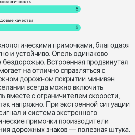
хнологичность
5
довые качества
5
хнологическими примочками, благодаря
о и устойчиво. Опель одинаково
же бездорожью. Встроенная продвинутая
могает на отлично справляться с
ожном дорожном покрытии минивэн
 желании всегда можно включить
ь вместе с ограничителем скорости,
 так напряжно. При экстренной ситуации
игнал и система экстренного
гические примочки производители
ия дорожных знаков — полезная штука.