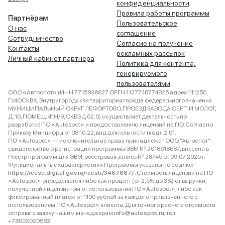
конфиденциальности
Правила работы программы
Партнёрам
Пользовательское
О нас
соглашение
Сотрудничество
Согласие на получение
Контакты
рекламных рассылок
Личный кабинет партнера
Политика для контента,
генерируемого
пользователями
ООО «Автоспот» (ИНН 7715936827 ОРГН 1127746774825 адрес 111250,
Г.МОСКВА, Внутригородская территория города федерального значения
МУНИЦИПАЛЬНЫЙ ОКРУГ ЛЕФОРТОВО, ПРОЕЗД ЗАВОДА СЕРП И МОЛОТ,
Д. 10, ПОМЕЩ. 41Н/9, ОКВЭД 62.0) осуществляет деятельность по
разработке ПО «Autospot» и предоставлению лицензий на ПО. Согласно
Приказу Минцифры от 08.10.22, вид деятельности (код): 2.01.
ПО «Autospot» — исключительные права принадлежат ООО "Автоспот":
свидетельство о регистрации программы ЭВМ № 2018618687, внесена в
Реестр программ для ЭВМ, реестровая запись № 28745 от 09.07.2025 г.
Функциональные характеристики Программы указаны по ссылке:
https://reestr.digital.gov.ru/reestr/3467687/
. Стоимость лицензии на ПО
«Autospot» определяется либо как процент (от 2,5% до 3%) от выручки,
полученной лицензиатом от использования ПО «Autospot», либо как
фиксированный платеж от 1100 рублей за каждого привлеченного с
использованием ПО «Autospot» клиента. Для точного расчета стоимости
отправьте заявку нашим менеджерам
info@autospot.ru
, тел.
+78003020583