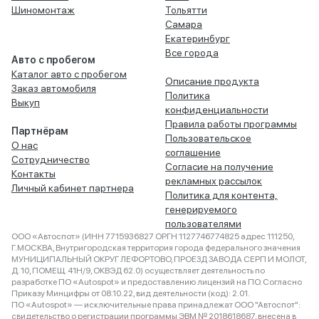
Шиномонтаж
Тольятти
Самара
Екатеринбург
Все города
Авто с пробегом
Каталог авто с пробегом
Описание продукта
Заказ автомобиля
Политика
Выкуп
конфиденциальности
Правила работы программы
Партнёрам
Пользовательское
О нас
соглашение
Сотрудничество
Согласие на получение
Контакты
рекламных рассылок
Личный кабинет партнера
Политика для контента,
генерируемого
пользователями
ООО «Автоспот» (ИНН 7715936827 ОРГН 1127746774825 адрес 111250,
Г.МОСКВА, Внутригородская территория города федерального значения
МУНИЦИПАЛЬНЫЙ ОКРУГ ЛЕФОРТОВО, ПРОЕЗД ЗАВОДА СЕРП И МОЛОТ,
Д. 10, ПОМЕЩ. 41Н/9, ОКВЭД 62.0) осуществляет деятельность по
разработке ПО «Autospot» и предоставлению лицензий на ПО. Согласно
Приказу Минцифры от 08.10.22, вид деятельности (код): 2.01.
ПО «Autospot» — исключительные права принадлежат ООО "Автоспот":
свидетельство о регистрации программы ЭВМ № 2018618687, внесена в