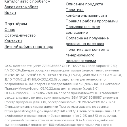
Каталог авто с пробегом
Описание продукта
Заказ автомобиля
Политика
Выкуп
конфиденциальности
Правила работы программы
Партнёрам
Пользовательское
О нас
соглашение
Сотрудничество
Согласие на получение
Контакты
рекламных рассылок
Личный кабинет партнера
Политика для контента,
генерируемого
пользователями
ООО «Автоспот» (ИНН 7715936827 ОРГН 1127746774825 адрес 111250,
Г.МОСКВА, Внутригородская территория города федерального значения
МУНИЦИПАЛЬНЫЙ ОКРУГ ЛЕФОРТОВО, ПРОЕЗД ЗАВОДА СЕРП И МОЛОТ,
Д. 10, ПОМЕЩ. 41Н/9, ОКВЭД 62.0) осуществляет деятельность по
разработке ПО «Autospot» и предоставлению лицензий на ПО. Согласно
Приказу Минцифры от 08.10.22, вид деятельности (код): 2.01.
ПО «Autospot» — исключительные права принадлежат ООО "Автоспот":
свидетельство о регистрации программы ЭВМ № 2018618687, внесена в
Реестр программ для ЭВМ, реестровая запись № 28745 от 09.07.2025 г.
Функциональные характеристики Программы указаны по ссылке:
https://reestr.digital.gov.ru/reestr/3467687/
. Стоимость лицензии на ПО
«Autospot» определяется либо как процент (от 2,5% до 3%) от выручки,
полученной лицензиатом от использования ПО «Autospot», либо как
фиксированный платеж от 1100 рублей за каждого привлеченного с