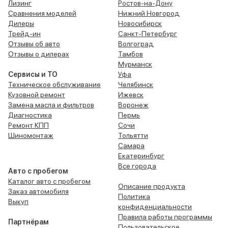
Лизинг
Ростов-на-Дону
Сравнения моделей
Нижний Новгород
Дилеры
Новосибирск
Трейд-ин
Санкт-Петербург
Отзывы об авто
Волгоград
Отзывы о дилерах
Тамбов
Мурманск
Сервисы и ТО
Уфа
Техническое обслуживание
Челябинск
Кузовной ремонт
Ижевск
Замена масла и фильтров
Воронеж
Диагностика
Пермь
Ремонт КПП
Сочи
Шиномонтаж
Тольятти
Самара
Екатеринбург
Все города
Авто с пробегом
Каталог авто с пробегом
Описание продукта
Заказ автомобиля
Политика
Выкуп
конфиденциальности
Правила работы программы
Партнёрам
Пользовательское