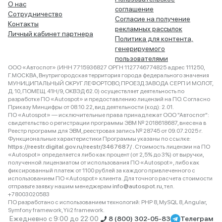
О нас
соглашение
Сотрудничество
Согласие на получение
Контакты
рекламных рассылок
Личный кабинет партнера
Политика для контента,
генерируемого
пользователями
ООО «Автоспот» (ИНН 7715936827 ОРГН 1127746774825 адрес 111250,
Г.МОСКВА, Внутригородская территория города федерального значения
МУНИЦИПАЛЬНЫЙ ОКРУГ ЛЕФОРТОВО, ПРОЕЗД ЗАВОДА СЕРП И МОЛОТ,
Д. 10, ПОМЕЩ. 41Н/9, ОКВЭД 62.0) осуществляет деятельность по
разработке ПО «Autospot» и предоставлению лицензий на ПО. Согласно
Приказу Минцифры от 08.10.22, вид деятельности (код): 2.01.
ПО «Autospot» — исключительные права принадлежат ООО "Автоспот":
свидетельство о регистрации программы ЭВМ № 2018618687, внесена в
Реестр программ для ЭВМ, реестровая запись № 28745 от 09.07.2025 г.
Функциональные характеристики Программы указаны по ссылке:
https://reestr.digital.gov.ru/reestr/3467687/
. Стоимость лицензии на ПО
«Autospot» определяется либо как процент (от 2,5% до 3%) от выручки,
полученной лицензиатом от использования ПО «Autospot», либо как
фиксированный платеж от 1100 рублей за каждого привлеченного с
использованием ПО «Autospot» клиента. Для точного расчета стоимости
отправьте заявку нашим менеджерам
info@autospot.ru
, тел.
+78003020583
ПО разработано с использованием технологий: PHP 8, MySQL 8, Angular,
Symfony framework, Yii2 framework.
Ежедневно с 9:00 до 22:00
8 (800) 302-05-83
Телеграм