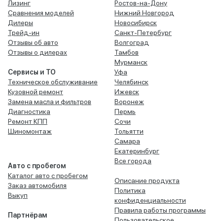
Лизинг
Ростов-на-Дону
Сравнения моделей
Нижний Новгород
Дилеры
Новосибирск
Трейд-ин
Санкт-Петербург
Отзывы об авто
Волгоград
Отзывы о дилерах
Тамбов
Мурманск
Сервисы и ТО
Уфа
Техническое обслуживание
Челябинск
Кузовной ремонт
Ижевск
Замена масла и фильтров
Воронеж
Диагностика
Пермь
Ремонт КПП
Сочи
Шиномонтаж
Тольятти
Самара
Екатеринбург
Все города
Авто с пробегом
Каталог авто с пробегом
Описание продукта
Заказ автомобиля
Политика
Выкуп
конфиденциальности
Правила работы программы
Партнёрам
Пользовательское