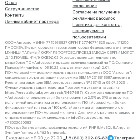
О нас
соглашение
Сотрудничество
Согласие на получение
Контакты
рекламных рассылок
Личный кабинет партнера
Политика для контента,
генерируемого
пользователями
ООО «Автоспот» (ИНН 7715936827 ОРГН 1127746774825 адрес 111250,
Г.МОСКВА, Внутригородская территория города федерального значения
МУНИЦИПАЛЬНЫЙ ОКРУГ ЛЕФОРТОВО, ПРОЕЗД ЗАВОДА СЕРП И МОЛОТ,
Д. 10, ПОМЕЩ. 41Н/9, ОКВЭД 62.0) осуществляет деятельность по
разработке ПО «Autospot» и предоставлению лицензий на ПО. Согласно
Приказу Минцифры от 08.10.22, вид деятельности (код): 2.01.
ПО «Autospot» — исключительные права принадлежат ООО "Автоспот":
свидетельство о регистрации программы ЭВМ № 2018618687, внесена в
Реестр программ для ЭВМ, реестровая запись № 28745 от 09.07.2025 г.
Функциональные характеристики Программы указаны по ссылке:
https://reestr.digital.gov.ru/reestr/3467687/
. Стоимость лицензии на ПО
«Autospot» определяется либо как процент (от 2,5% до 3%) от выручки,
полученной лицензиатом от использования ПО «Autospot», либо как
фиксированный платеж от 1100 рублей за каждого привлеченного с
использованием ПО «Autospot» клиента. Для точного расчета стоимости
отправьте заявку нашим менеджерам
info@autospot.ru
, тел.
+78003020583
ПО разработано с использованием технологий: PHP 8, MySQL 8, Angular,
Symfony framework, Yii2 framework.
Ежедневно с 9:00 до 22:00
8 (800) 302-05-83
Телеграм