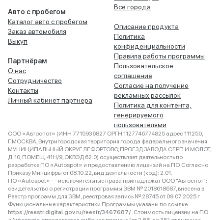
Все города
Авто с пробегом
Каталог авто с пробегом
Описание продукта
Заказ автомобиля
Политика
Выкуп
конфиденциальности
Правила работы программы
Партнёрам
Пользовательское
О нас
соглашение
Сотрудничество
Согласие на получение
Контакты
рекламных рассылок
Личный кабинет партнера
Политика для контента,
генерируемого
пользователями
ООО «Автоспот» (ИНН 7715936827 ОРГН 1127746774825 адрес 111250,
Г.МОСКВА, Внутригородская территория города федерального значения
МУНИЦИПАЛЬНЫЙ ОКРУГ ЛЕФОРТОВО, ПРОЕЗД ЗАВОДА СЕРП И МОЛОТ,
Д. 10, ПОМЕЩ. 41Н/9, ОКВЭД 62.0) осуществляет деятельность по
разработке ПО «Autospot» и предоставлению лицензий на ПО. Согласно
Приказу Минцифры от 08.10.22, вид деятельности (код): 2.01.
ПО «Autospot» — исключительные права принадлежат ООО "Автоспот":
свидетельство о регистрации программы ЭВМ № 2018618687, внесена в
Реестр программ для ЭВМ, реестровая запись № 28745 от 09.07.2025 г.
Функциональные характеристики Программы указаны по ссылке:
https://reestr.digital.gov.ru/reestr/3467687/
. Стоимость лицензии на ПО